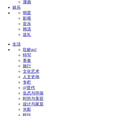
漫画
娱乐
明星
影视
音乐
韩流
送礼
生活
壮龄go!
特写
美食
旅行
文化艺术
人文史地
专栏
@世代
生态与环保
时尚与美容
设计与家居
光影
科玩