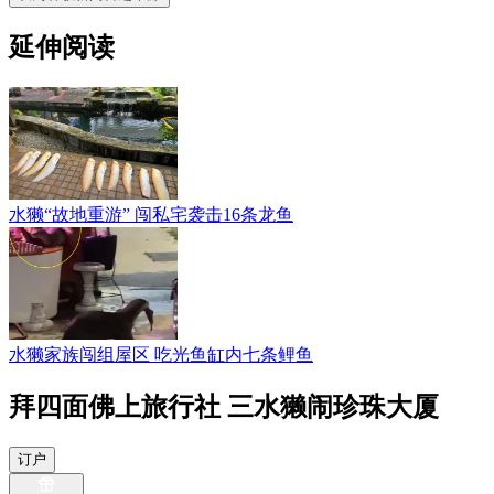
延伸阅读
水獭“故地重游” 闯私宅袭击16条龙鱼
水獭家族闯组屋区 吃光鱼缸内七条鲤鱼
拜四面佛上旅行社 三水獭闹珍珠大厦
订户