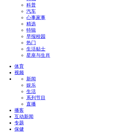
科普
汽车
心事家事
精选
特辑
早报校园
热门
生活贴士
星座与生肖
体育
视频
新闻
娱乐
生活
系列节目
直播
播客
互动新闻
专题
保健