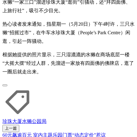
水獭“一家三口”溜进珍珠大厦“逛街”引骚动，还“拜四面佛、
上旅行社”，吸引不少目光。
热心读者发来通知，指星期一（5月20日）下午4时许，三只水
獭“招摇过市”，在牛车水珍珠大厦（People’s Park Centre）闲
逛，引起一阵骚动。
根据她提供的照片显示，三只湿漉漉的水獭在商场底层一楼
“大摇大摆”经过人群，先溜进一家放有四面佛的佛牌店，逛了
一圈后就走出来。
珍珠大厦
水獭
公园局
上一篇
60元飙逾百元 室内主题乐园门票“动态定价”惹议