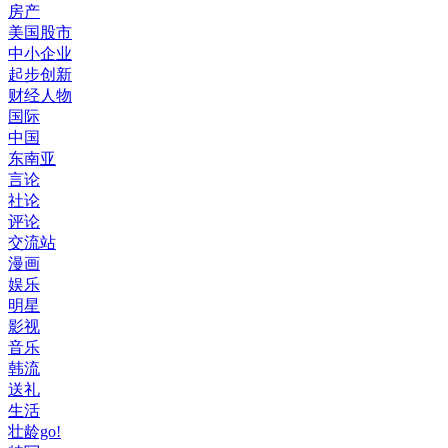
房产
美国股市
中小企业
起步创新
财经人物
国际
中国
东南亚
言论
社论
评论
交流站
漫画
娱乐
明星
影视
音乐
韩流
送礼
生活
壮龄go!