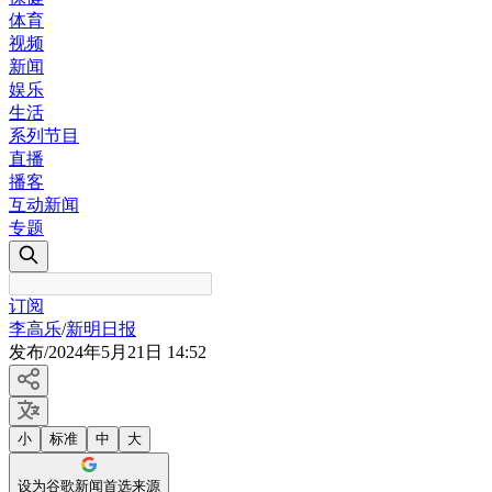
体育
视频
新闻
娱乐
生活
系列节目
直播
播客
互动新闻
专题
订阅
李高乐
/
新明日报
发布
/
2024年5月21日 14:52
小
标准
中
大
设为谷歌新闻首选来源