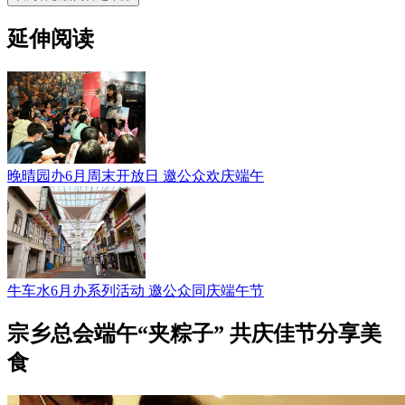
延伸阅读
晚晴园办6月周末开放日 邀公众欢庆端午
牛车水6月办系列活动 邀公众同庆端午节
宗乡总会端午“夹粽子” 共庆佳节分享美
食