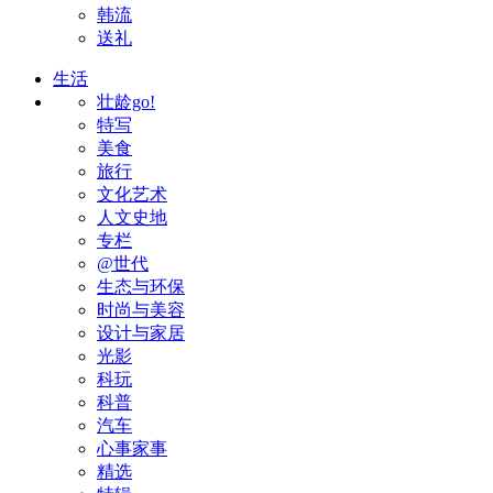
韩流
送礼
生活
壮龄go!
特写
美食
旅行
文化艺术
人文史地
专栏
@世代
生态与环保
时尚与美容
设计与家居
光影
科玩
科普
汽车
心事家事
精选