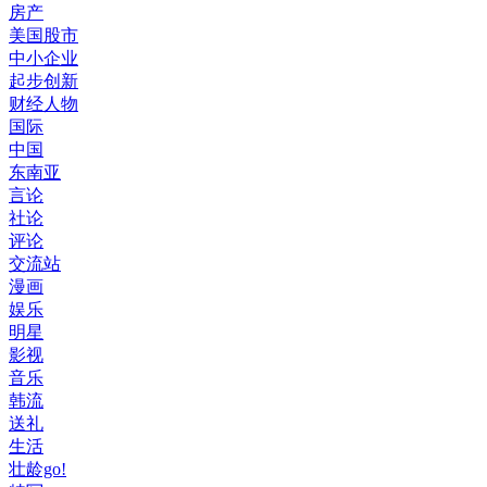
房产
美国股市
中小企业
起步创新
财经人物
国际
中国
东南亚
言论
社论
评论
交流站
漫画
娱乐
明星
影视
音乐
韩流
送礼
生活
壮龄go!