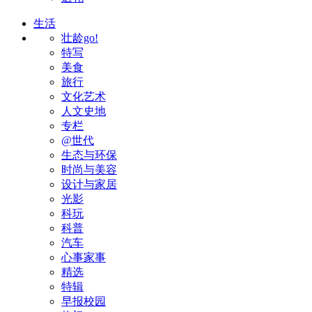
生活
壮龄go!
特写
美食
旅行
文化艺术
人文史地
专栏
@世代
生态与环保
时尚与美容
设计与家居
光影
科玩
科普
汽车
心事家事
精选
特辑
早报校园