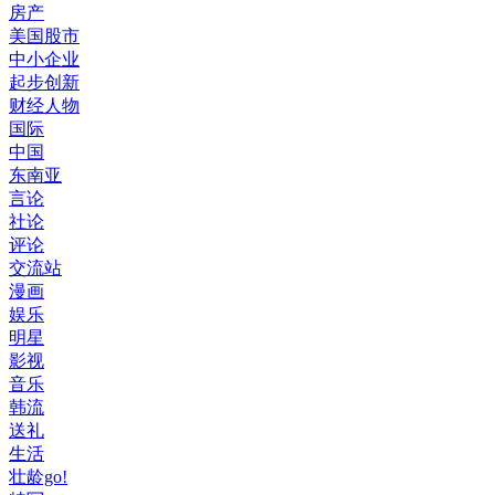
房产
美国股市
中小企业
起步创新
财经人物
国际
中国
东南亚
言论
社论
评论
交流站
漫画
娱乐
明星
影视
音乐
韩流
送礼
生活
壮龄go!