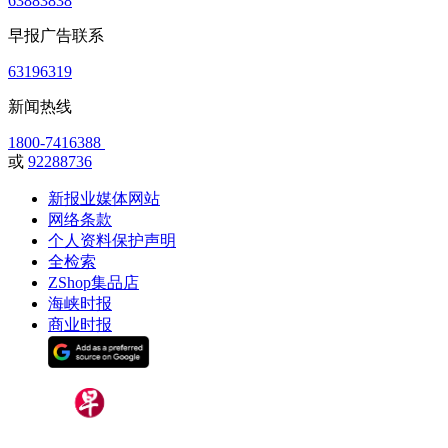
63883838
早报广告联系
63196319
新闻热线
1800-7416388
或
92288736
新报业媒体网站
网络条款
个人资料保护声明
全检索
ZShop集品店
海峡时报
商业时报