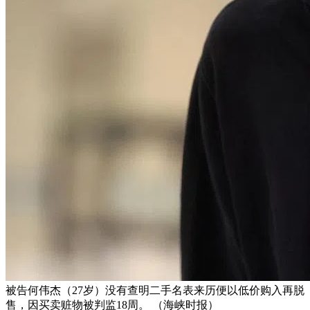
被告何伟杰（27岁）没有查明二手名表来历便以低价购入再脱
售，因买卖赃物被判监18周。 （海峡时报）