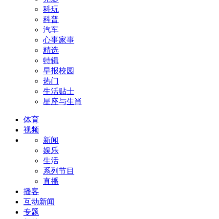
科玩
科普
汽车
心事家事
精选
特辑
早报校园
热门
生活贴士
星座与生肖
体育
视频
新闻
娱乐
生活
系列节目
直播
播客
互动新闻
专题