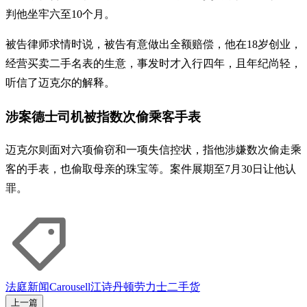
判他坐牢六至10个月。
被告律师求情时说，被告有意做出全额赔偿，他在18岁创业，
经营买卖二手名表的生意，事发时才入行四年，且年纪尚轻，
听信了迈克尔的解释。
涉案德士司机被指数次偷乘客手表
迈克尔则面对六项偷窃和一项失信控状，指他涉嫌数次偷走乘
客的手表，也偷取母亲的珠宝等。案件展期至7月30日让他认
罪。
法庭新闻
Carousell
江诗丹顿
劳力士
二手货
上一篇