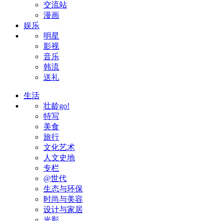
交流站
漫画
娱乐
明星
影视
音乐
韩流
送礼
生活
壮龄go!
特写
美食
旅行
文化艺术
人文史地
专栏
@世代
生态与环保
时尚与美容
设计与家居
光影