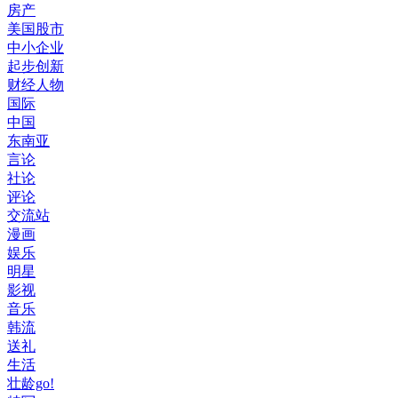
房产
美国股市
中小企业
起步创新
财经人物
国际
中国
东南亚
言论
社论
评论
交流站
漫画
娱乐
明星
影视
音乐
韩流
送礼
生活
壮龄go!