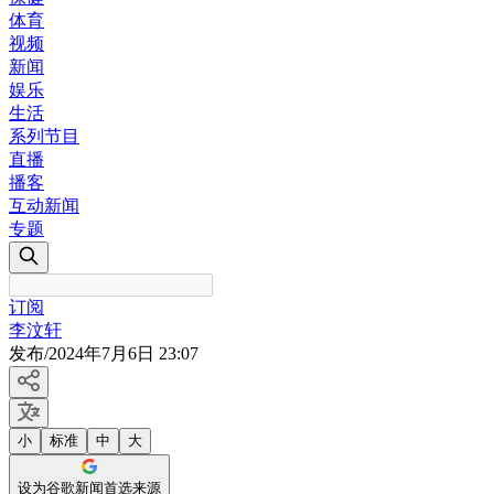
体育
视频
新闻
娱乐
生活
系列节目
直播
播客
互动新闻
专题
订阅
李汶轩
发布
/
2024年7月6日 23:07
小
标准
中
大
设为谷歌新闻首选来源