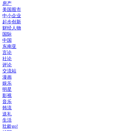
房产
美国股市
中小企业
起步创新
财经人物
国际
中国
东南亚
言论
社论
评论
交流站
漫画
娱乐
明星
影视
音乐
韩流
送礼
生活
壮龄go!