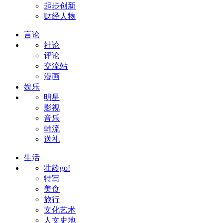
起步创新
财经人物
言论
社论
评论
交流站
漫画
娱乐
明星
影视
音乐
韩流
送礼
生活
壮龄go!
特写
美食
旅行
文化艺术
人文史地