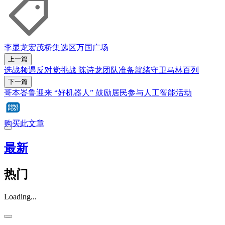
李显龙
宏茂桥集选区
万国广场
上一篇
选战频遇反对党挑战 陈诗龙团队准备就绪守卫马林百列
下一篇
哥本峇鲁迎来 “好机器人” 鼓励居民参与人工智能活动
购买此文章
最新
热门
Loading...