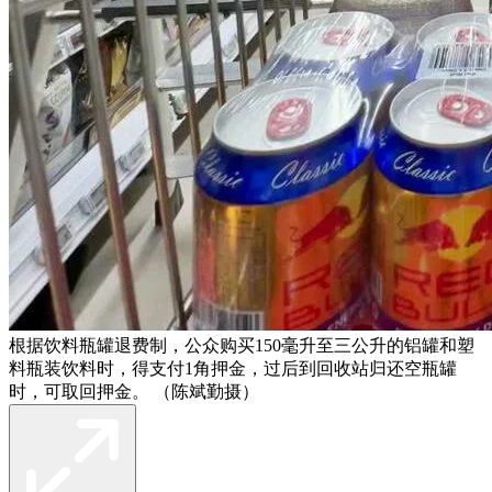
根据饮料瓶罐退费制，公众购买150毫升至三公升的铝罐和塑
料瓶装饮料时，得支付1角押金，过后到回收站归还空瓶罐
时，可取回押金。 （陈斌勤摄）