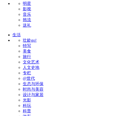
明星
影视
音乐
韩流
送礼
生活
壮龄go!
特写
美食
旅行
文化艺术
人文史地
专栏
@世代
生态与环保
时尚与美容
设计与家居
光影
科玩
科普