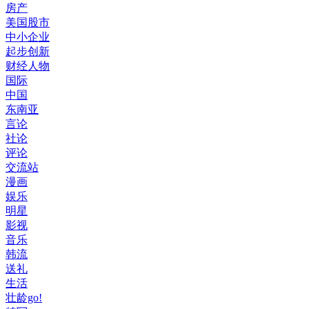
房产
美国股市
中小企业
起步创新
财经人物
国际
中国
东南亚
言论
社论
评论
交流站
漫画
娱乐
明星
影视
音乐
韩流
送礼
生活
壮龄go!