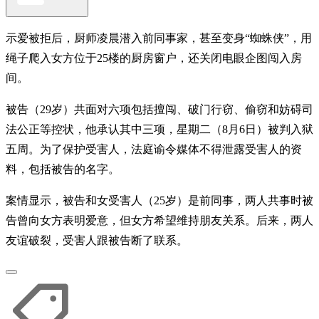
示爱被拒后，厨师凌晨潜入前同事家，甚至变身“蜘蛛侠”，用
绳子爬入女方位于25楼的厨房窗户，还关闭电眼企图闯入房
间。
被告（29岁）共面对六项包括擅闯、破门行窃、偷窃和妨碍司
法公正等控状，他承认其中三项，星期二（8月6日）被判入狱
五周。为了保护受害人，法庭谕令媒体不得泄露受害人的资
料，包括被告的名字。
案情显示，被告和女受害人（25岁）是前同事，两人共事时被
告曾向女方表明爱意，但女方希望维持朋友关系。后来，两人
友谊破裂，受害人跟被告断了联系。