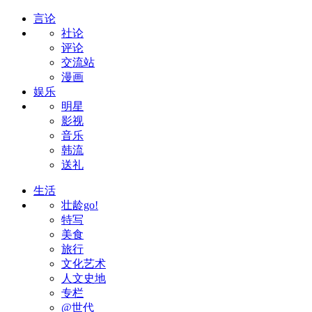
言论
社论
评论
交流站
漫画
娱乐
明星
影视
音乐
韩流
送礼
生活
壮龄go!
特写
美食
旅行
文化艺术
人文史地
专栏
@世代