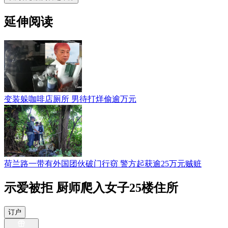
延伸阅读
变装躲咖啡店厕所 男待打烊偷逾万元
荷兰路一带有外国团伙破门行窃 警方起获逾25万元贼赃
示爱被拒 厨师爬入女子25楼住所
订户