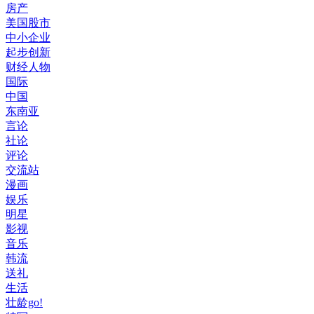
房产
美国股市
中小企业
起步创新
财经人物
国际
中国
东南亚
言论
社论
评论
交流站
漫画
娱乐
明星
影视
音乐
韩流
送礼
生活
壮龄go!