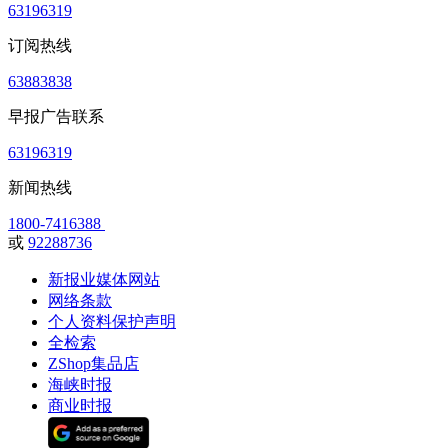
63196319
订阅热线
63883838
早报广告联系
63196319
新闻热线
1800-7416388
或
92288736
新报业媒体网站
网络条款
个人资料保护声明
全检索
ZShop集品店
海峡时报
商业时报