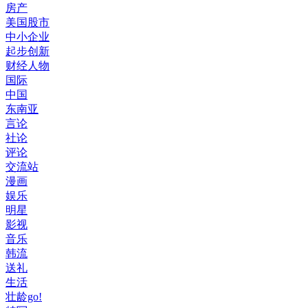
房产
美国股市
中小企业
起步创新
财经人物
国际
中国
东南亚
言论
社论
评论
交流站
漫画
娱乐
明星
影视
音乐
韩流
送礼
生活
壮龄go!