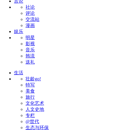
言论
社论
评论
交流站
漫画
娱乐
明星
影视
音乐
韩流
送礼
生活
壮龄go!
特写
美食
旅行
文化艺术
人文史地
专栏
@世代
生态与环保