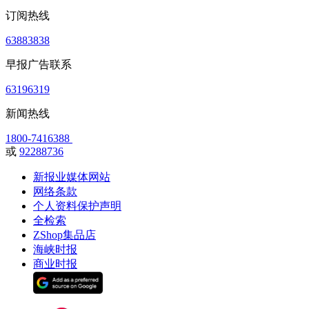
订阅热线
63883838
早报广告联系
63196319
新闻热线
1800-7416388
或
92288736
新报业媒体网站
网络条款
个人资料保护声明
全检索
ZShop集品店
海峡时报
商业时报