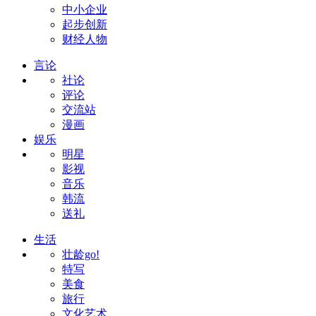
中小企业
起步创新
财经人物
言论
社论
评论
交流站
漫画
娱乐
明星
影视
音乐
韩流
送礼
生活
壮龄go!
特写
美食
旅行
文化艺术