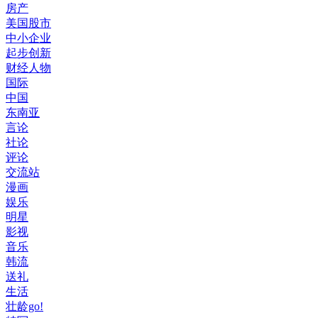
房产
美国股市
中小企业
起步创新
财经人物
国际
中国
东南亚
言论
社论
评论
交流站
漫画
娱乐
明星
影视
音乐
韩流
送礼
生活
壮龄go!