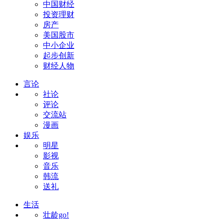
中国财经
投资理财
房产
美国股市
中小企业
起步创新
财经人物
言论
社论
评论
交流站
漫画
娱乐
明星
影视
音乐
韩流
送礼
生活
壮龄go!