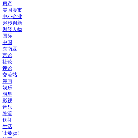
房产
美国股市
中小企业
起步创新
财经人物
国际
中国
东南亚
言论
社论
评论
交流站
漫画
娱乐
明星
影视
音乐
韩流
送礼
生活
壮龄go!