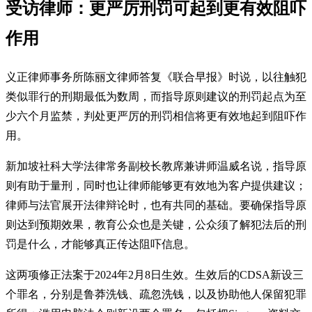
受访律师：更严厉刑罚可起到更有效阻吓
作用
义正律师事务所陈丽文律师答复《联合早报》时说，以往触犯
类似罪行的刑期最低为数周，而指导原则建议的刑罚起点为至
少六个月监禁，判处更严厉的刑罚相信将更有效地起到阻吓作
用。
新加坡社科大学法律常务副校长教席兼讲师温威名说，指导原
则有助于量刑，同时也让律师能够更有效地为客户提供建议；
律师与法官展开法律辩论时，也有共同的基础。要确保指导原
则达到预期效果，教育公众也是关键，公众须了解犯法后的刑
罚是什么，才能够真正传达阻吓信息。
这两项修正法案于2024年2月8日生效。生效后的CDSA新设三
个罪名，分别是鲁莽洗钱、疏忽洗钱，以及协助他人保留犯罪