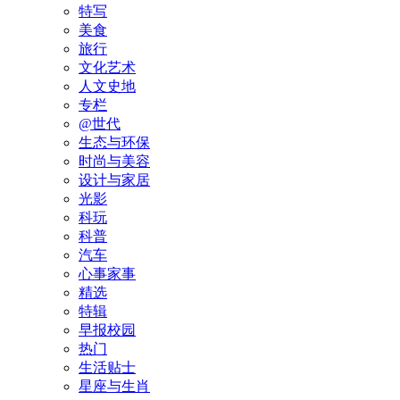
特写
美食
旅行
文化艺术
人文史地
专栏
@世代
生态与环保
时尚与美容
设计与家居
光影
科玩
科普
汽车
心事家事
精选
特辑
早报校园
热门
生活贴士
星座与生肖