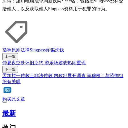
所得；滥用电脑法令则新设两个罪名，包括把Singpass资料交
给他人，以及获取他人Singpass资料用于犯罪的行为。
指导原则
法律
Singpass
诈骗
洗钱
上一篇
仲夏夜空赴怀旧之约 游乐场嬉戏热闹重现
下一篇
孟加拉一传教士非法传教 内政部展开调查 尚穆根：与恐怖组
织有关联
购买此文章
最新