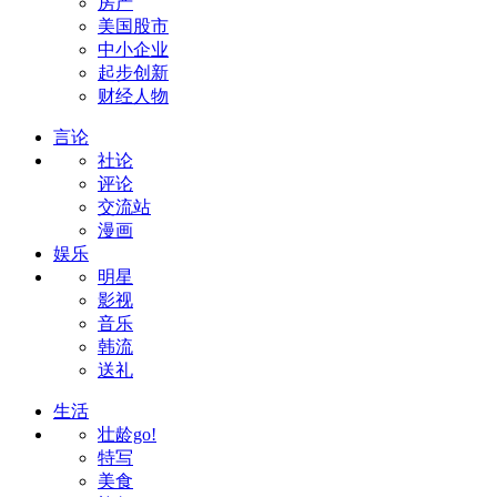
房产
美国股市
中小企业
起步创新
财经人物
言论
社论
评论
交流站
漫画
娱乐
明星
影视
音乐
韩流
送礼
生活
壮龄go!
特写
美食