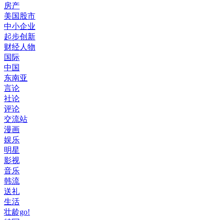
房产
美国股市
中小企业
起步创新
财经人物
国际
中国
东南亚
言论
社论
评论
交流站
漫画
娱乐
明星
影视
音乐
韩流
送礼
生活
壮龄go!