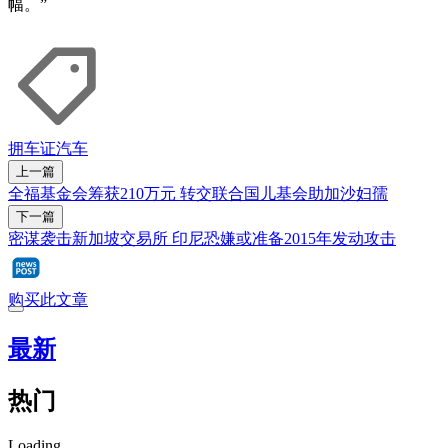
幅。”
拥车证
汽车
上一篇
全福基金会筹获210万元 转交联合国儿基会助加沙妇孺
下一篇
密谋袭击新加坡交易所 印尼恐嫌或准备2015年发动攻击
购买此文章
最新
热门
Loading...