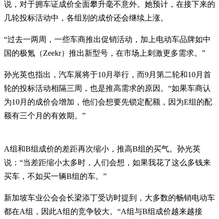
说，对于拥车证成价全面攀升毫不意外。她预计，在接下来的
几轮投标活动中，各组别的成价还会继续上涨。
“过去一两周，一些车商推出促销活动，加上电动车品牌如中
国的极氪（Zeekr）推出新型号，在市场上刺激更多需求。”
孙光英也指出，汽车展将于10月举行，而9月第二轮和10月首
轮的投标活动相隔三周，也是推高需求的原因。“如果车商认
为10月的成价会增加，他们会想要先锁定配额，因为E组的配
额有三个月的有效期。”
A组和B组成价的差距再次缩小，推高B组的买气。孙光英
说：“当差距缩小太多时，人们会想，如果我花了这么多钱来
买车，不如买一辆B组的车。”
新加坡车业公会会长梁添丁受访时提到，大多数的畅销电动车
都在A组，因此A组的竞争较大。“A组与B组成价越来越接