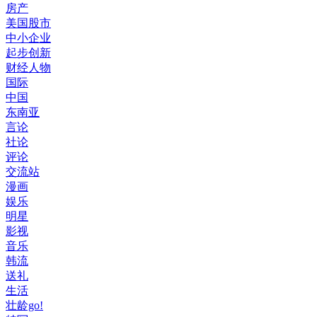
房产
美国股市
中小企业
起步创新
财经人物
国际
中国
东南亚
言论
社论
评论
交流站
漫画
娱乐
明星
影视
音乐
韩流
送礼
生活
壮龄go!