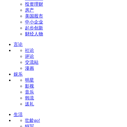
投资理财
房产
美国股市
中小企业
起步创新
财经人物
言论
社论
评论
交流站
漫画
娱乐
明星
影视
音乐
韩流
送礼
生活
壮龄go!
特写