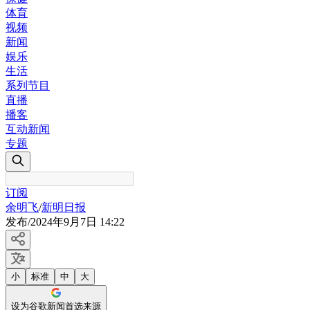
体育
视频
新闻
娱乐
生活
系列节目
直播
播客
互动新闻
专题
订阅
余明飞
/
新明日报
发布
/
2024年9月7日 14:22
小
标准
中
大
设为谷歌新闻首选来源