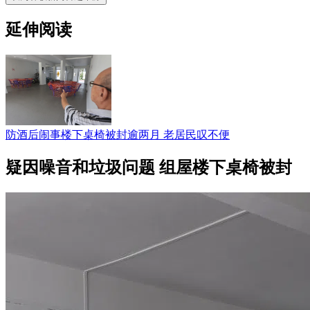
延伸阅读
防酒后闹事楼下桌椅被封逾两月 老居民叹不便
疑因噪音和垃圾问题 组屋楼下桌椅被封