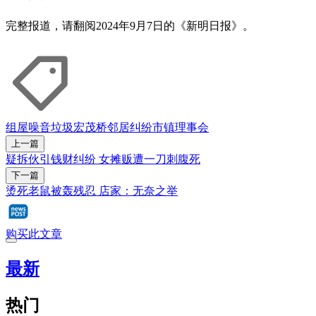
完整报道，请翻阅2024年9月7日的《新明日报》。
组屋
噪音
垃圾
宏茂桥
邻居纠纷
市镇理事会
上一篇
疑拆伙引钱财纠纷 女摊贩遭一刀刺腹死
下一篇
烫死老鼠被轰残忍 店家：无奈之举
购买此文章
最新
热门