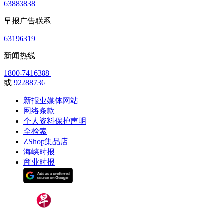
63883838
早报广告联系
63196319
新闻热线
1800-7416388
或
92288736
新报业媒体网站
网络条款
个人资料保护声明
全检索
ZShop集品店
海峡时报
商业时报