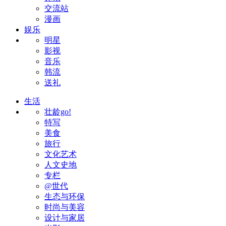
交流站
漫画
娱乐
明星
影视
音乐
韩流
送礼
生活
壮龄go!
特写
美食
旅行
文化艺术
人文史地
专栏
@世代
生态与环保
时尚与美容
设计与家居