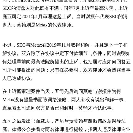
SEC的清盘人对此庭令不满，同年7月上诉至最高法院，上诉
庭五司定2021年1月审理这起上诉。当时谢振伟代表SEC的清
盘人，莫翰则是Metax的代表律师。
不过，SEC与Metax在2019年11月取得和解，并且定下一份和
解协议。双方除了在协议中定下付款细节与条件，同时说明如
何处理早前向最高法院所提出的上诉，包括届时应如何回答五
司所可能提出的问题；只有在必要时，双方律师才会透露当事
人已达成协议。
在上诉庭审理案件当天，五司先后询问莫翰与谢振伟为何
Metax没有提呈书面陈词给法庭，两人都没有说出和解一事，
直至被五司追问双方是否已和解时，莫翰才承认此事。
五司之后发出书面裁决，严厉斥责莫翰与谢振伟故意误导法
庭。律师公会接着对两名律师进行提控，指两人违反律师专业