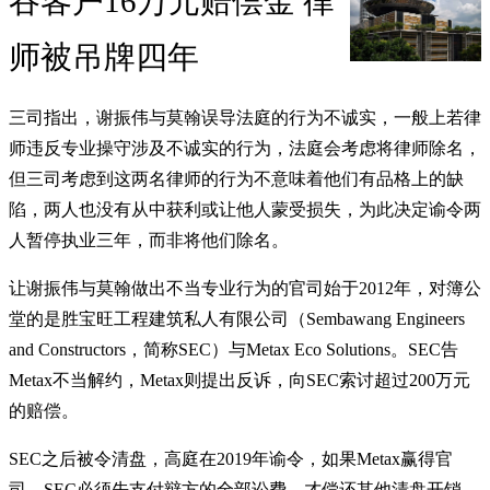
吞客户16万元赔偿金 律
师被吊牌四年
三司指出，谢振伟与莫翰误导法庭的行为不诚实，一般上若律
师违反专业操守涉及不诚实的行为，法庭会考虑将律师除名，
但三司考虑到这两名律师的行为不意味着他们有品格上的缺
陷，两人也没有从中获利或让他人蒙受损失，为此决定谕令两
人暂停执业三年，而非将他们除名。
让谢振伟与莫翰做出不当专业行为的官司始于2012年，对簿公
堂的是胜宝旺工程建筑私人有限公司（Sembawang Engineers
and Constructors，简称SEC）与Metax Eco Solutions。SEC告
Metax不当解约，Metax则提出反诉，向SEC索讨超过200万元
的赔偿。
SEC之后被令清盘，高庭在2019年谕令，如果Metax赢得官
司，SEC必须先支付辩方的全部讼费，才偿还其他清盘开销。