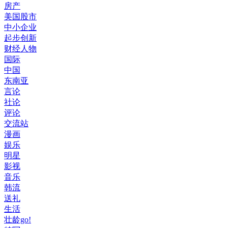
房产
美国股市
中小企业
起步创新
财经人物
国际
中国
东南亚
言论
社论
评论
交流站
漫画
娱乐
明星
影视
音乐
韩流
送礼
生活
壮龄go!