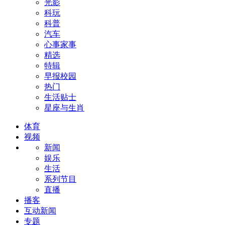
光影
科玩
科普
汽车
心事家事
精选
特辑
早报校园
热门
生活贴士
星座与生肖
体育
视频
新闻
娱乐
生活
系列节目
直播
播客
互动新闻
专题