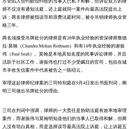
尽管陷入合约赔偿纠纷的当事人已私下和解，但诉讼双方的律
师不仅没有通知法庭，还上庭就同一案件向最高法院提出上
诉；两名律师被指误导和浪费法庭时间，被令吊销律师执业资
格三年。
两名须接受吊牌处分的律师是有28年执业经验的资深律师詹德
拉·莫翰（Chandra Mohan Rethnam）和有14年执业经验的谢振
伟（Paul Seah）。莫翰是本地具知名度的民事诉讼律师，并且
活跃于社区工作，谢振伟也打过不少受瞩目的官司，包括在城
市丰收失信案件中代表被告之一陈绍云。
审理这起律师纪律案的三司特别庭在9月4日发出书面判词，阐
明三司做出吊牌处分的理由。
三司在判词中强调，律师的一大责任是协助法庭有效率地审理
案件，而谢振伟与莫翰明知道他们的当事人已取得和解，但两
人没有坦白真相，而是选择误导最高法院上诉庭，让上诉庭五