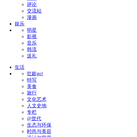
评论
交流站
漫画
娱乐
明星
影视
音乐
韩流
送礼
生活
壮龄go!
特写
美食
旅行
文化艺术
人文史地
专栏
@世代
生态与环保
时尚与美容