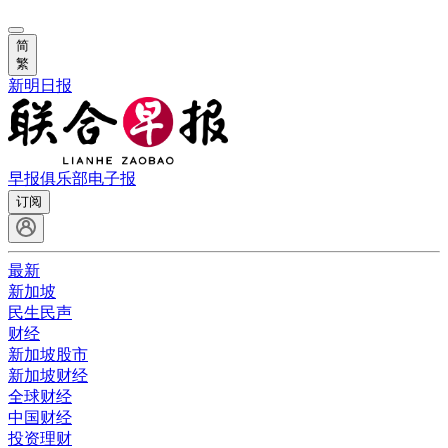
简
繁
新明日报
早报俱乐部
电子报
订阅
最新
新加坡
民生民声
财经
新加坡股市
新加坡财经
全球财经
中国财经
投资理财