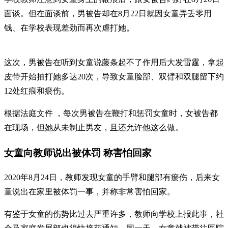
面谈。但在面谈前，男被告却在8月22日就因女童弄丢零用
钱、在学校表现差劲而再次虐打她。
这次，男被告在听到女童说藤条起不了作用后大发雷霆，拿起
皮带开始抽打她多达20次，导致女童脸部、双臂和双腿留下约
12处红痕和瘀伤。
根据法庭文件 ，每次男被告在鞭打和惩罚女童时，女被告都
在现场，但她从未制止男友，且还允许他这么做。
女童向教师说出被体罚 称害怕回家
2020年8月24日，教师发现女童的手臂和腿部有瘀伤，后来女
童说出在家里被体罚一事，并称非常害怕回家。
有鉴于女童的伤势比过去严重许多，教师向学校上报此事，社