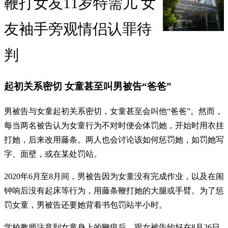
鞭打女友11岁特需儿 女
友袖手旁观情侣认罪待
判
起初关系密切 女童甚至叫男被告“爸爸”
男被告与女童起初关系密切，女童甚至会叫他“爸爸”。然而，
每当两名被告认为女童行为不对时便会体罚她，开始时用衣挂
打她，后来改用藤条。两人也会讨论该如何惩罚她，如罚她写
字、面壁，或在某处罚站。
2020年6月至8月间，男被告因为女童没有完成作业，以及在闹
钟响后没有起床等行为，用藤条鞭打她的大腿或手臂。为了惩
罚女童，男被告还要她背着书包罚站半小时。
学校教师注意到女童身上的鞭痕后，跟女被告约好在8月26日