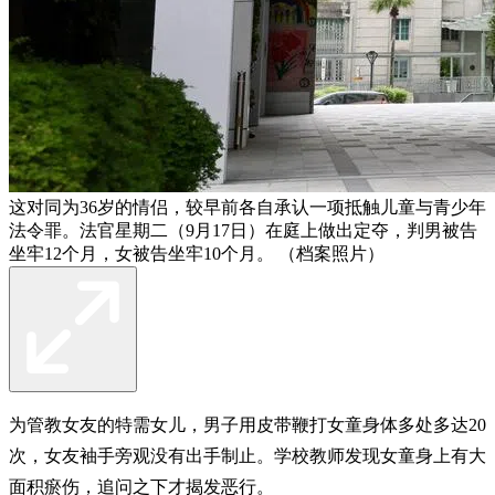
这对同为36岁的情侣，较早前各自承认一项抵触儿童与青少年
法令罪。法官星期二（9月17日）在庭上做出定夺，判男被告
坐牢12个月，女被告坐牢10个月。 （档案照片）
为管教女友的特需女儿，男子用皮带鞭打女童身体多处多达20
次，女友袖手旁观没有出手制止。学校教师发现女童身上有大
面积瘀伤，追问之下才揭发恶行。