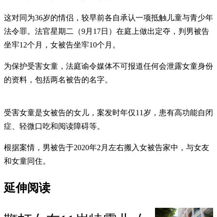
这对同为36岁的情侣，较早前各自承认一项抵触儿童与青少年
法令罪。法官星期二（9月17日）在庭上做出定夺，判男被告
坐牢12个月，女被告坐牢10个月。
为保护受害女童，法庭谕令媒体不可报道任何会泄露女童身份
的资料，包括两名被告的名字。
受害女童是女被告的女儿，案发时年仅11岁，患有高功能自闭
症、轻微口吃和阅读障碍等。
根据案情，男被告于2020年2月左右搬入女被告家中，与女友
和女童同住。
延伸阅读