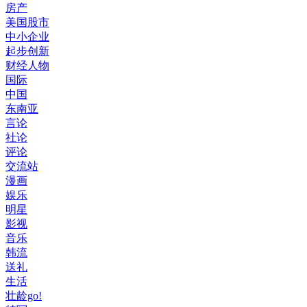
房产
美国股市
中小企业
起步创新
财经人物
国际
中国
东南亚
言论
社论
评论
交流站
漫画
娱乐
明星
影视
音乐
韩流
送礼
生活
壮龄go!