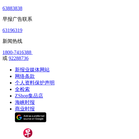
63883838
早报广告联系
63196319
新闻热线
1800-7416388
或
92288736
新报业媒体网站
网络条款
个人资料保护声明
全检索
ZShop集品店
海峡时报
商业时报