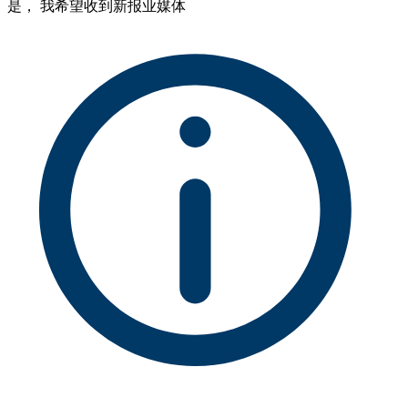
是， 我希望收到新报业媒体