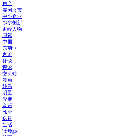
房产
美国股市
中小企业
起步创新
财经人物
国际
中国
东南亚
言论
社论
评论
交流站
漫画
娱乐
明星
影视
音乐
韩流
送礼
生活
壮龄go!