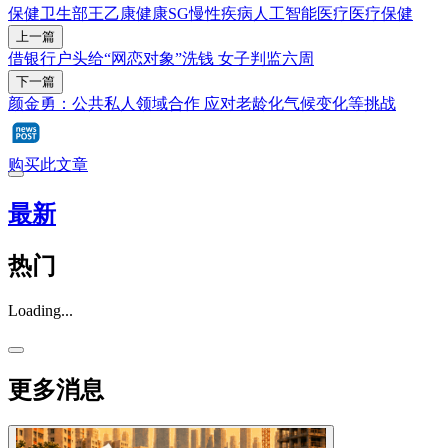
保健卫生部
王乙康
健康SG
慢性疾病
人工智能
医疗
医疗保健
上一篇
借银行户头给“网恋对象”洗钱 女子判监六周
下一篇
颜金勇：公共私人领域合作 应对老龄化气候变化等挑战
购买此文章
最新
热门
Loading...
更多消息