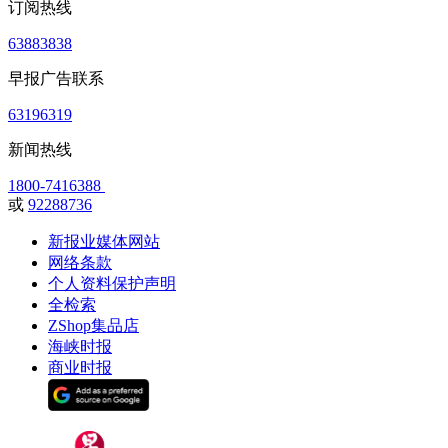
订阅热线
63883838
早报广告联系
63196319
新闻热线
1800-7416388
或
92288736
新报业媒体网站
网络条款
个人资料保护声明
全检索
ZShop集品店
海峡时报
商业时报