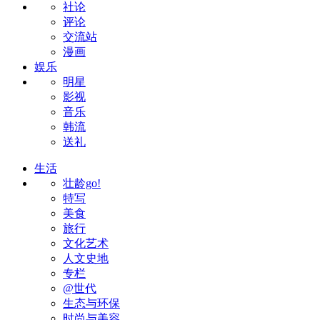
社论
评论
交流站
漫画
娱乐
明星
影视
音乐
韩流
送礼
生活
壮龄go!
特写
美食
旅行
文化艺术
人文史地
专栏
@世代
生态与环保
时尚与美容