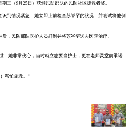
期三（9月25日）获颁民防部队的民防社区援救者奖。
沫。意识到情况紧急，她立即上前检查苏峇罕的状况，并尝试将他侧
钟后，民防部队医护人员赶到并将苏峇罕送去医院治疗。
肝癌逝世，她非常伤心，当时就立志要当护士，更在老师灵堂前承诺
）帮忙施救。”