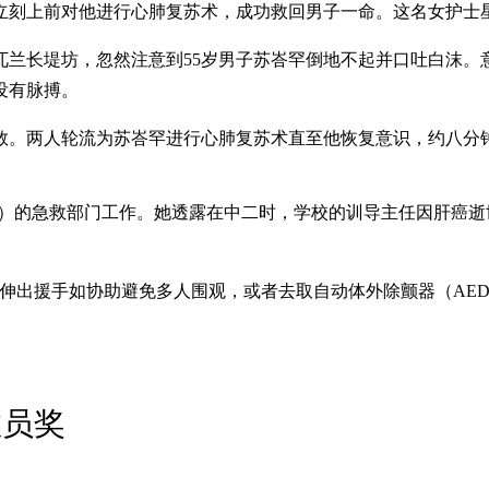
刻上前对他进行心肺复苏术，成功救回男子一命。这名女护士星
路过兀兰长堤坊，忽然注意到55岁男子苏峇罕倒地不起并口吐白
没有脉搏。
救。两人轮流为苏峇罕进行心肺复苏术直至他恢复意识，约八分
Health）的急救部门工作。她透露在中二时，学校的训导主任因
伸出援手如协助避免多人围观，或者去取自动体外除颤器（AED
急救员奖