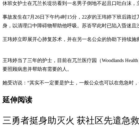
休班女护士在兀兰长堤坊看到一名男子倒地不起且口吐白沫，立
事故发生在7月26日下午约4时15分，22岁的王玮婷下班后
身，以清理口中障碍物帮助他呼吸。苏峇罕此时已陷入昏迷且
王玮婷立即展开心肺复苏术，并在另一名公众的协助下持续施
王玮婷当了三年的护士，目前在兀兰医疗园（Woodlands 
要照顾病患并帮助有需要的人。
她受访说：“其实不一定要是护士，一般公众也可以在危急时，
延伸阅读
三勇者挺身助灭火 获社区先遣