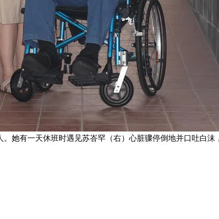
人。她有一天休班时遇见苏峇罕（右）心脏骤停倒地并口吐白沫，