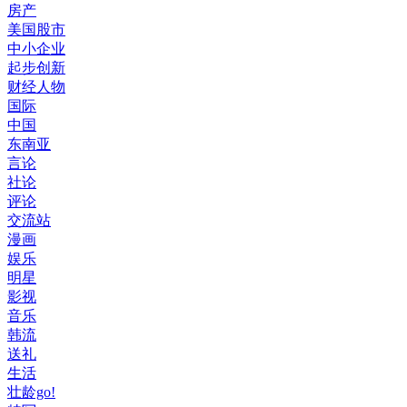
房产
美国股市
中小企业
起步创新
财经人物
国际
中国
东南亚
言论
社论
评论
交流站
漫画
娱乐
明星
影视
音乐
韩流
送礼
生活
壮龄go!