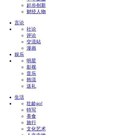
起步创新
财经人物
言论
社论
评论
交流站
漫画
娱乐
明星
影视
音乐
韩流
送礼
生活
壮龄go!
特写
美食
旅行
文化艺术