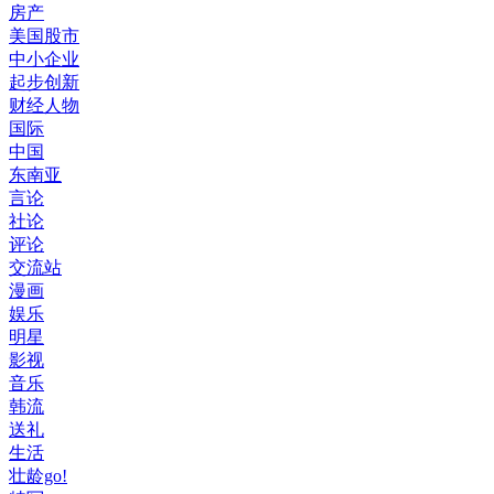
房产
美国股市
中小企业
起步创新
财经人物
国际
中国
东南亚
言论
社论
评论
交流站
漫画
娱乐
明星
影视
音乐
韩流
送礼
生活
壮龄go!