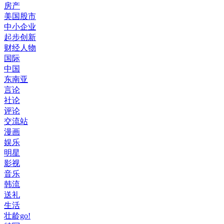
房产
美国股市
中小企业
起步创新
财经人物
国际
中国
东南亚
言论
社论
评论
交流站
漫画
娱乐
明星
影视
音乐
韩流
送礼
生活
壮龄go!