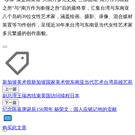
之所”与“南方作为衝撞之所”后的最终章，汇集台湾与东南亚
八个岛屿39位女性艺术家，涵盖绘画、摄影、录像、混合媒材
装置等70件创作，呈现近30年来台湾与东南亚当代女性艺术家
多元繁盛的创作面貌。
新加坡美术馆
新加坡国家美术馆
东南亚
当代艺术
台湾
高雄
艺苑
上一篇
副总理王瑞杰结束英国访问续程日本
下一篇
纪念陈嘉庚诞辰150周年 杨荣文：国人应铭记他的贡献
购买此文章