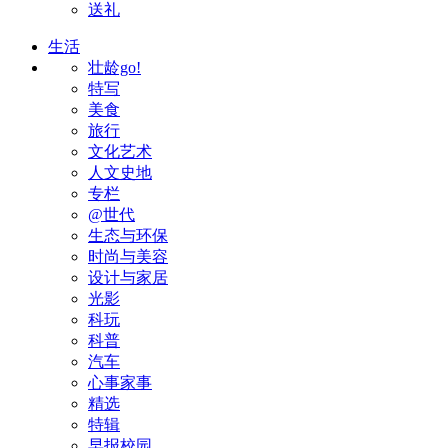
送礼
生活
壮龄go!
特写
美食
旅行
文化艺术
人文史地
专栏
@世代
生态与环保
时尚与美容
设计与家居
光影
科玩
科普
汽车
心事家事
精选
特辑
早报校园