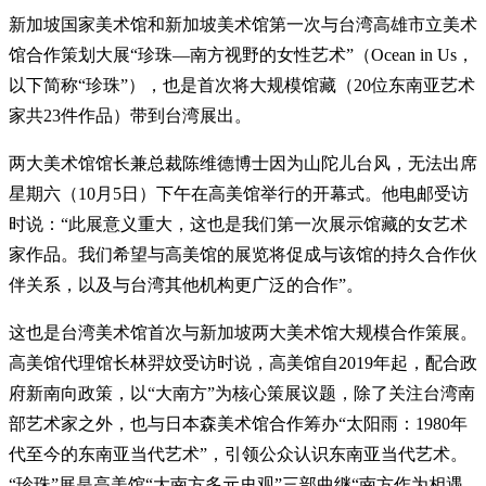
新加坡国家美术馆和新加坡美术馆第一次与台湾高雄市立美术
馆合作策划大展“珍珠—南方视野的女性艺术”（Ocean in Us，
以下简称“珍珠”），也是首次将大规模馆藏（20位东南亚艺术
家共23件作品）带到台湾展出。
两大美术馆馆长兼总裁陈维德博士因为山陀儿台风，无法出席
星期六（10月5日）下午在高美馆举行的开幕式。他电邮受访
时说：“此展意义重大，这也是我们第一次展示馆藏的女艺术
家作品。我们希望与高美馆的展览将促成与该馆的持久合作伙
伴关系，以及与台湾其他机构更广泛的合作”。
这也是台湾美术馆首次与新加坡两大美术馆大规模合作策展。
高美馆代理馆长林羿妏受访时说，高美馆自2019年起，配合政
府新南向政策，以“大南方”为核心策展议题，除了关注台湾南
部艺术家之外，也与日本森美术馆合作筹办“太阳雨：1980年
代至今的东南亚当代艺术”，引领公众认识东南亚当代艺术。
“珍珠”展是高美馆“大南方多元史观”三部曲继“南方作为相遇