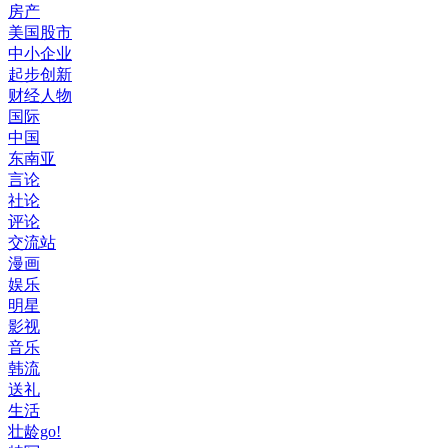
房产
美国股市
中小企业
起步创新
财经人物
国际
中国
东南亚
言论
社论
评论
交流站
漫画
娱乐
明星
影视
音乐
韩流
送礼
生活
壮龄go!