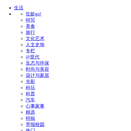
生活
壮龄go!
特写
美食
旅行
文化艺术
人文史地
专栏
@世代
生态与环保
时尚与美容
设计与家居
光影
科玩
科普
汽车
心事家事
精选
特辑
早报校园
热门