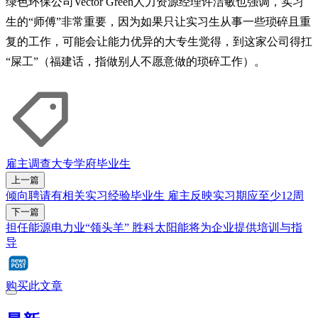
绿色环保公司Vector Green人力资源经理许洁敏也强调，实习
生的“师傅”非常重要，因为如果只让实习生从事一些琐碎且重
复的工作，可能会让能力优异的大专生觉得，到这家公司得扛
“屎工”（福建话，指做别人不愿意做的琐碎工作）。
雇主
调查
大专学府
毕业生
上一篇
倾向聘请有相关实习经验毕业生 雇主反映实习期应至少12周
下一篇
担任能源电力业“领头羊” 胜科太阳能将为企业提供培训与指
导
购买此文章