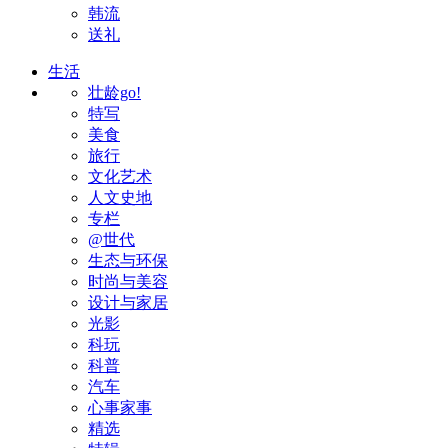
韩流
送礼
生活
壮龄go!
特写
美食
旅行
文化艺术
人文史地
专栏
@世代
生态与环保
时尚与美容
设计与家居
光影
科玩
科普
汽车
心事家事
精选