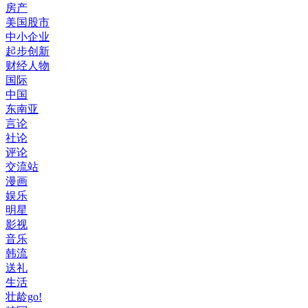
房产
美国股市
中小企业
起步创新
财经人物
国际
中国
东南亚
言论
社论
评论
交流站
漫画
娱乐
明星
影视
音乐
韩流
送礼
生活
壮龄go!