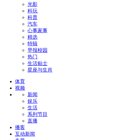
光影
科玩
科普
汽车
心事家事
精选
特辑
早报校园
热门
生活贴士
星座与生肖
体育
视频
新闻
娱乐
生活
系列节目
直播
播客
互动新闻