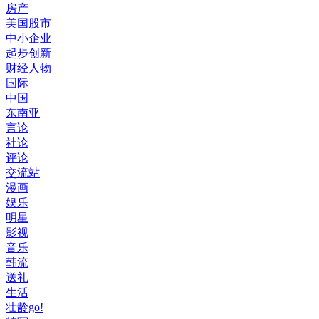
房产
美国股市
中小企业
起步创新
财经人物
国际
中国
东南亚
言论
社论
评论
交流站
漫画
娱乐
明星
影视
音乐
韩流
送礼
生活
壮龄go!