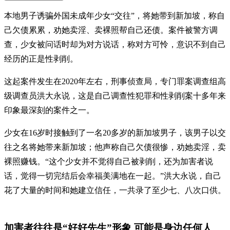
本地男子诱骗外国未成年少女“交往”，将她带到新加坡，称自
己欠债累累，劝她卖淫、卖裸照帮自己还债。案件被警方调
查，少女被问话时却为对方说话，称对方可怜，意识不到自己
经历的正是性剥削。
这起案件发生在2020年左右，刑事侦查局，专门罪案调查组高
级调查员洪大永说，这是自己调查性犯罪和性剥削案十多年来
印象最深刻的案件之一。
少女在16岁时接触到了一名20多岁的新加坡男子，该男子以交
往之名将她带来新加坡；他声称自己欠债很惨，劝她卖淫，卖
裸照赚钱。“这个少女并不觉得自己被剥削，还为加害者说
话，觉得一切完结后会幸福美满地在一起。”洪大永说，自己
花了大量的时间和她建立信任，一共录了至少七、八次口供。
加害者往往是“好好先生”形象 可能是身边任何人