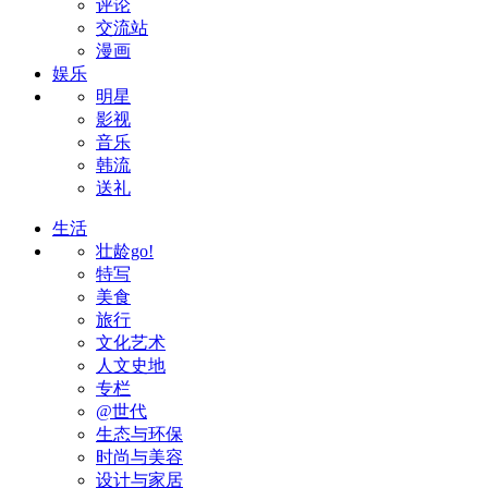
评论
交流站
漫画
娱乐
明星
影视
音乐
韩流
送礼
生活
壮龄go!
特写
美食
旅行
文化艺术
人文史地
专栏
@世代
生态与环保
时尚与美容
设计与家居