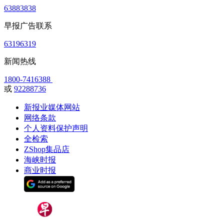
63883838
早报广告联系
63196319
新闻热线
1800-7416388
或
92288736
新报业媒体网站
网络条款
个人资料保护声明
全检索
ZShop集品店
海峡时报
商业时报