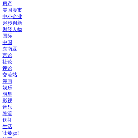
房产
美国股市
中小企业
起步创新
财经人物
国际
中国
东南亚
言论
社论
评论
交流站
漫画
娱乐
明星
影视
音乐
韩流
送礼
生活
壮龄go!