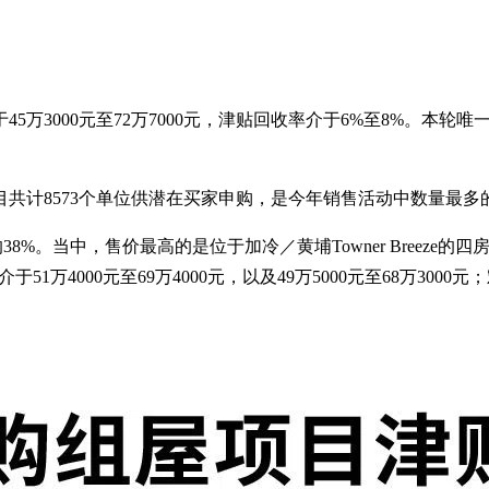
万3000元至72万7000元，津贴回收率介于6%至8%。本轮唯
个项目共计8573个单位供潜在买家申购，是今年销售活动中数量
8%。当中，售价最高的是位于加冷／黄埔Towner Breeze的四
分别介于51万4000元至69万4000元，以及49万5000元至68万3000元；