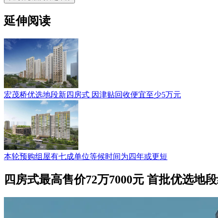
延伸阅读
宏茂桥优选地段新四房式 因津贴回收便宜至少5万元
本轮预购组屋有七成单位等候时间为四年或更短
四房式最高售价72万7000元 首批优选