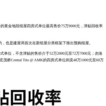
一的黄金地段组屋四房式单位最高售价75万9000元，津贴回收率
最多的，也是建屋局首次在新组屋分类框架下推出预购组屋。
房式单位，不含津贴的售价介于52万2000元至72万7000元；勿洛
宏茂桥Central Trio @ AMK的四房式单位则卖48万1000元至60万