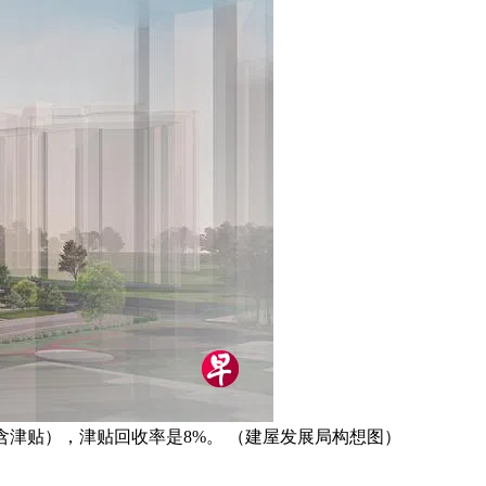
元（不含津贴），津贴回收率是8%。 （建屋发展局构想图）