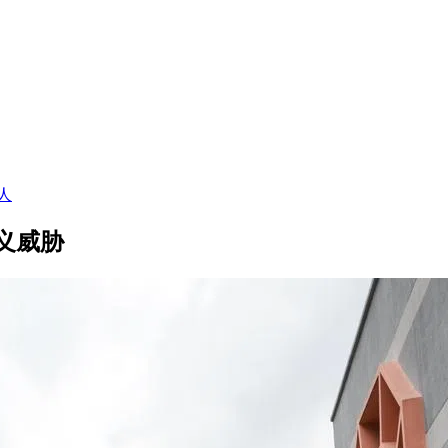
人
义威胁