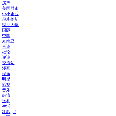
房产
美国股市
中小企业
起步创新
财经人物
国际
中国
东南亚
言论
社论
评论
交流站
漫画
娱乐
明星
影视
音乐
韩流
送礼
生活
壮龄go!