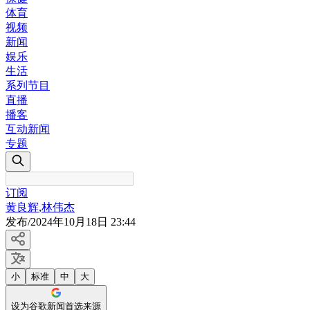
体育
视频
新闻
娱乐
生活
系列节目
直播
播客
互动新闻
专题
订阅
黄良辉
,
林伟杰
发布
/
2024年10月18日 23:44
小
标准
中
大
设为谷歌新闻首选来源