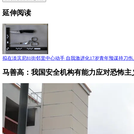
延伸阅读
拟在淡滨尼81街邻里中心动手 自我激进化17岁青年预谋持刀伤
马善高：我国安全机构有能力应对恐怖主