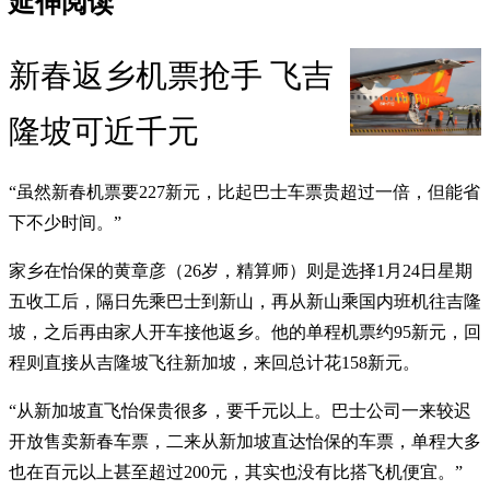
延伸阅读
新春返乡机票抢手 飞吉
隆坡可近千元
“虽然新春机票要227新元，比起巴士车票贵超过一倍，但能省
下不少时间。”
家乡在怡保的黄章彦（26岁，精算师）则是选择1月24日星期
五收工后，隔日先乘巴士到新山，再从新山乘国内班机往吉隆
坡，之后再由家人开车接他返乡。他的单程机票约95新元，回
程则直接从吉隆坡飞往新加坡，来回总计花158新元。
“从新加坡直飞怡保贵很多，要千元以上。巴士公司一来较迟
开放售卖新春车票，二来从新加坡直达怡保的车票，单程大多
也在百元以上甚至超过200元，其实也没有比搭飞机便宜。”