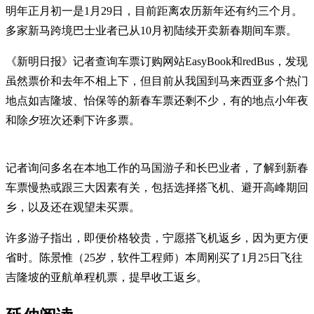
明年正月初一是1月29日，目前距离农历新年还有约三个月。
多家新马跨境巴士业者已从10月初陆续开卖新春期间车票。
《新明日报》记者查询车票订购网站EasyBook和redBus，发现
虽然票价和去年不相上下，但目前从我国到马来西亚多个热门
地点如吉隆坡、怡保等的新春车票还剩不少，有的地点小年夜
和除夕班次还剩下许多票。
记者询问多名在本地工作的马国游子和长巴业者，了解到新春
车票慢热或跟三大因素有关，包括选择搭飞机、避开高峰期回
乡，以及还在观望未买票。
许多游子指出，即便价格较贵，宁愿搭飞机返乡，因为更方便
省时。陈景惟（25岁，软件工程师）本周刚买了1月25日飞往
吉隆坡的亚航单程机票，提早收工返乡。