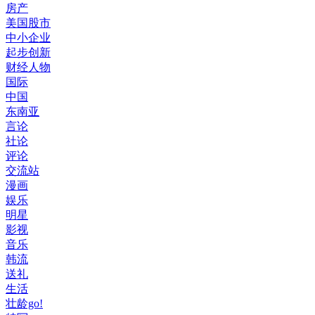
房产
美国股市
中小企业
起步创新
财经人物
国际
中国
东南亚
言论
社论
评论
交流站
漫画
娱乐
明星
影视
音乐
韩流
送礼
生活
壮龄go!