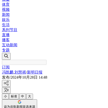
体育
视频
新闻
娱乐
生活
系列节目
直播
播客
互动新闻
专题
订阅
冯凯麟
,
刘慧祺
/
新明日报
发布
/
2024年10月28日 14:48
小
标准
中
大
设为谷歌新闻首选来源