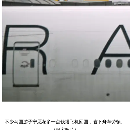
不少马国游子宁愿花多一点钱搭飞机回国，省下舟车劳顿。
（档案照片）