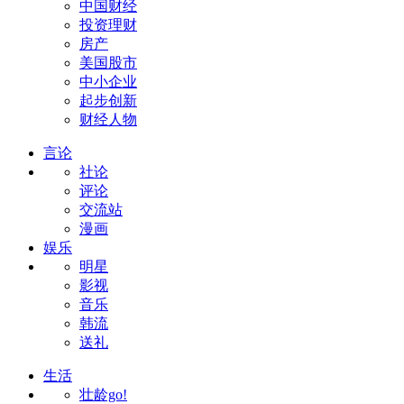
中国财经
投资理财
房产
美国股市
中小企业
起步创新
财经人物
言论
社论
评论
交流站
漫画
娱乐
明星
影视
音乐
韩流
送礼
生活
壮龄go!