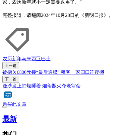
家，农历新年就不一定需要返乡了。”
完整报道，请翻阅2024年10月28日的《新明日报》。
农历新年
马来西亚
巴士
上一篇
被指欠6800元接“最后通牒” 租客一家四口连夜搬
下一篇
疑沙发上抽烟睡着 烟蒂酿火夺老翁命
购买此文章
最新
热门