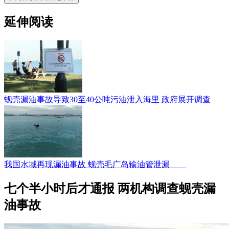
延伸阅读
蚬壳漏油事故导致30至40公吨污油泄入海里 政府展开调查
我国水域再现漏油事故 蚬壳毛广岛输油管泄漏
七个半小时后才通报 两机构调查蚬壳漏
油事故