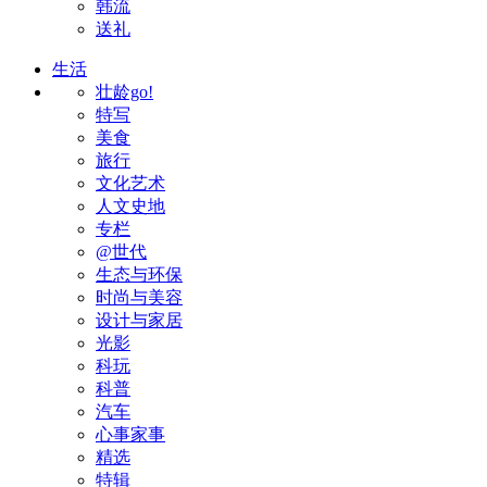
韩流
送礼
生活
壮龄go!
特写
美食
旅行
文化艺术
人文史地
专栏
@世代
生态与环保
时尚与美容
设计与家居
光影
科玩
科普
汽车
心事家事
精选
特辑