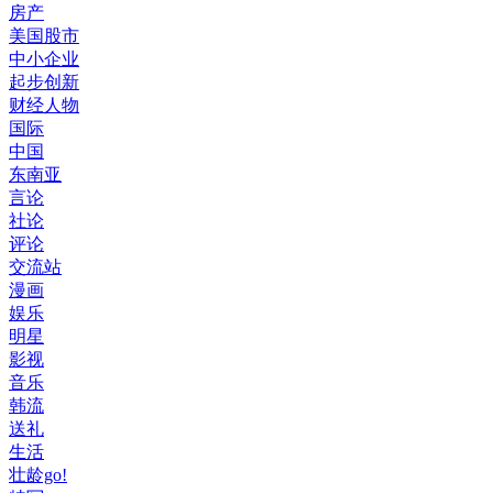
房产
美国股市
中小企业
起步创新
财经人物
国际
中国
东南亚
言论
社论
评论
交流站
漫画
娱乐
明星
影视
音乐
韩流
送礼
生活
壮龄go!