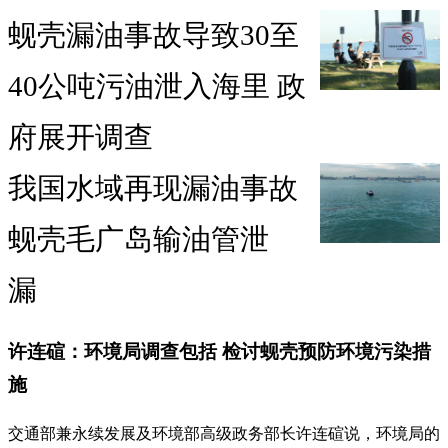
蚬壳漏油事故导致30至
40公吨污油泄入海里 政
府展开调查
我国水域再现漏油事故
蚬壳毛广岛输油管泄
漏
许连碹：环境局调查包括 检讨蚬壳预防环境污染措
施
交通部兼永续发展及环境部高级政务部长许连碹说，环境局的