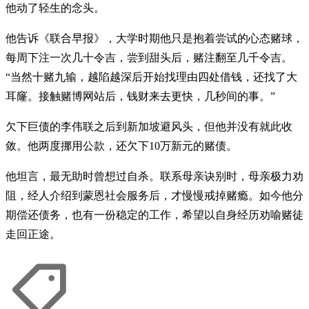
他动了轻生的念头。
他告诉《联合早报》，大学时期他只是抱着尝试的心态赌球，
每周下注一次几十令吉，尝到甜头后，赌注翻至几千令吉。
“当然十赌九输，越陷越深后开始找理由四处借钱，还找了大
耳窿。接触赌博网站后，钱财来去更快，几秒间的事。”
欠下巨债的李伟联之后到新加坡避风头，但他并没有就此收
敛。他两度挪用公款，还欠下10万新元的赌债。
他坦言，最无助时曾想过自杀。联系母亲诀别时，母亲极力劝
阻，经人介绍到蒙恩社会服务后，才慢慢戒掉赌瘾。如今他分
期偿还债务，也有一份稳定的工作，希望以自身经历劝喻赌徒
走回正途。