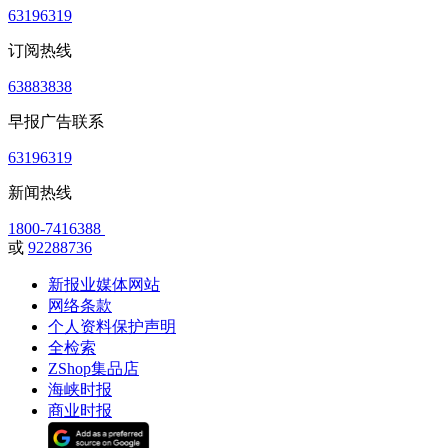
63196319
订阅热线
63883838
早报广告联系
63196319
新闻热线
1800-7416388
或
92288736
新报业媒体网站
网络条款
个人资料保护声明
全检索
ZShop集品店
海峡时报
商业时报