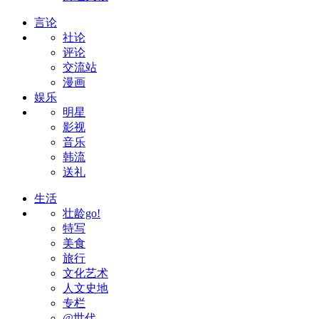
言论
社论
评论
交流站
漫画
娱乐
明星
影视
音乐
韩流
送礼
生活
壮龄go!
特写
美食
旅行
文化艺术
人文史地
专栏
@世代