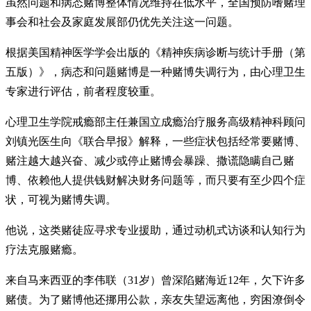
虽然问题和病态赌博整体情况维持在低水平，全国预防嗜赌理
事会和社会及家庭发展部仍优先关注这一问题。
根据美国精神医学学会出版的《精神疾病诊断与统计手册（第
五版）》，病态和问题赌博是一种赌博失调行为，由心理卫生
专家进行评估，前者程度较重。
心理卫生学院戒瘾部主任兼国立成瘾治疗服务高级精神科顾问
刘镇光医生向《联合早报》解释，一些症状包括经常要赌博、
赌注越大越兴奋、减少或停止赌博会暴躁、撒谎隐瞒自己赌
博、依赖他人提供钱财解决财务问题等，而只要有至少四个症
状，可视为赌博失调。
他说，这类赌徒应寻求专业援助，通过动机式访谈和认知行为
疗法克服赌瘾。
来自马来西亚的李伟联（31岁）曾深陷赌海近12年，欠下许多
赌债。为了赌博他还挪用公款，亲友失望远离他，穷困潦倒令