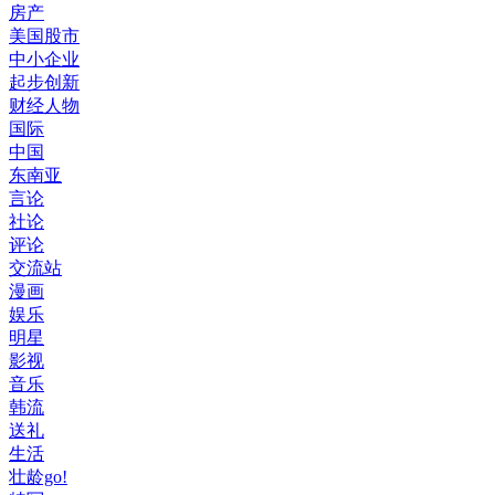
房产
美国股市
中小企业
起步创新
财经人物
国际
中国
东南亚
言论
社论
评论
交流站
漫画
娱乐
明星
影视
音乐
韩流
送礼
生活
壮龄go!