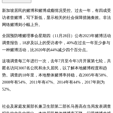
新加坡居民的赌博和赌博成瘾情况受控。过去一年，有四成受
访者曾赌博，写下新低，显示相关的社会保障措施奏效。非法
网络赌博则小幅上升。
全国预防嗜赌理事会星期四（11月28日）公布2023年赌博活动
调查报告，18岁及以上的受访者中，40%在过去一年至少参与
一种赌博活动，比2020年的44%减少四个百分点。
这项调查每三年进行一次，去年7月至今年3月开展第七轮，共
匿名访问3007名公民和永久居民，以了解本地赌博程度和趋
势。调查的18年里，本地整体赌博率持稳，在2005年有58%、
2008年有54%、2011年有47%、2014年有44%，2017年则为
52%。
社会及家庭发展部长兼卫生部第二部长马善高在当局发表调查