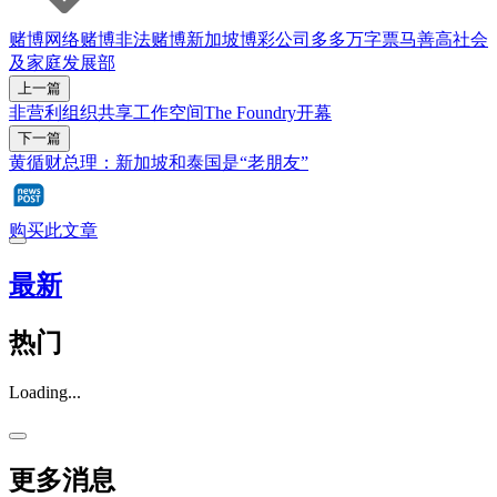
赌博
网络赌博
非法赌博
新加坡博彩公司
多多
万字票
马善高
社会
及家庭发展部
上一篇
非营利组织共享工作空间The Foundry开幕
下一篇
黄循财总理：新加坡和泰国是“老朋友”
购买此文章
最新
热门
Loading...
更多消息