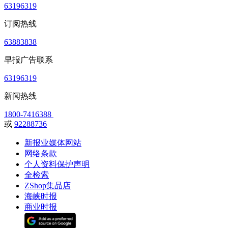
63196319
订阅热线
63883838
早报广告联系
63196319
新闻热线
1800-7416388
或
92288736
新报业媒体网站
网络条款
个人资料保护声明
全检索
ZShop集品店
海峡时报
商业时报