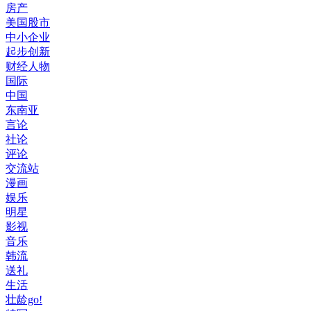
房产
美国股市
中小企业
起步创新
财经人物
国际
中国
东南亚
言论
社论
评论
交流站
漫画
娱乐
明星
影视
音乐
韩流
送礼
生活
壮龄go!