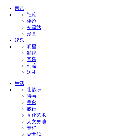
言论
社论
评论
交流站
漫画
娱乐
明星
影视
音乐
韩流
送礼
生活
壮龄go!
特写
美食
旅行
文化艺术
人文史地
专栏
@世代