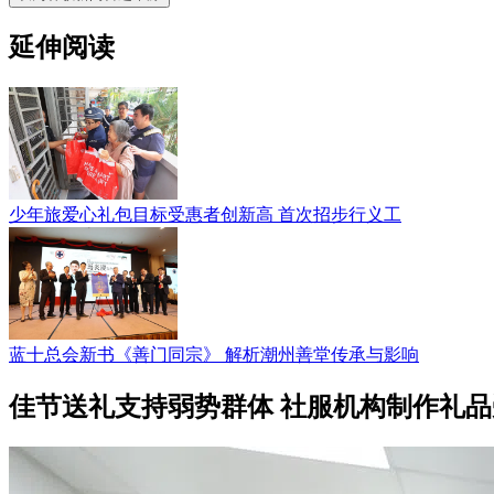
延伸阅读
少年旅爱心礼包目标受惠者创新高 首次招步行义工
蓝十总会新书《善门同宗》 解析潮州善堂传承与影响
佳节送礼支持弱势群体 社服机构制作礼