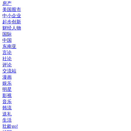
房产
美国股市
中小企业
起步创新
财经人物
国际
中国
东南亚
言论
社论
评论
交流站
漫画
娱乐
明星
影视
音乐
韩流
送礼
生活
壮龄go!