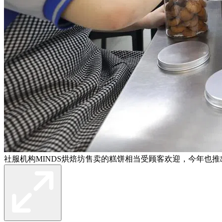
社服机构MINDS烘焙坊售卖的糕饼相当受顾客欢迎，今年也