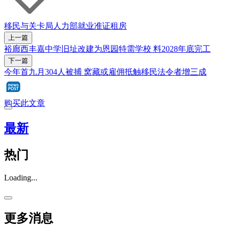
移民与关卡局
人力部
就业准证
租房
上一篇
裕廊西丰嘉中学旧址改建为恩园特需学校 料2028年底完工
下一篇
今年首九月304人被捕 窝藏或雇佣抵触移民法令者增三成
购买此文章
最新
热门
Loading...
更多消息