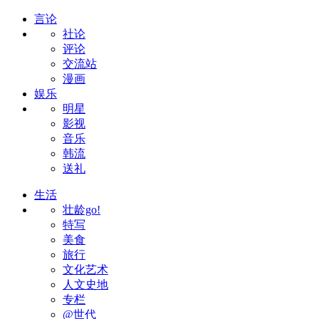
言论
社论
评论
交流站
漫画
娱乐
明星
影视
音乐
韩流
送礼
生活
壮龄go!
特写
美食
旅行
文化艺术
人文史地
专栏
@世代