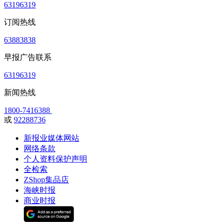
63196319
订阅热线
63883838
早报广告联系
63196319
新闻热线
1800-7416388
或
92288736
新报业媒体网站
网络条款
个人资料保护声明
全检索
ZShop集品店
海峡时报
商业时报