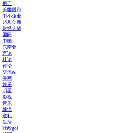
房产
美国股市
中小企业
起步创新
财经人物
国际
中国
东南亚
言论
社论
评论
交流站
漫画
娱乐
明星
影视
音乐
韩流
送礼
生活
壮龄go!