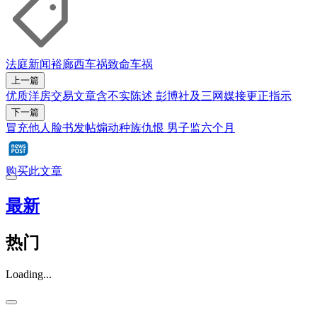
法庭新闻
裕廊西
车祸
致命车祸
上一篇
优质洋房交易文章含不实陈述 彭博社及三网媒接更正指示
下一篇
冒充他人脸书发帖煽动种族仇恨 男子监六个月
购买此文章
最新
热门
Loading...