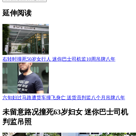
延伸阅读
右转时撞死50岁女行人 迷你巴士司机监10周吊牌八年
六旬妇过马路遭货车撞飞身亡 送货员判监八个月吊牌八年
未留意路况撞死63岁妇女 迷你巴士司机
判监吊照