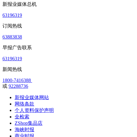
新报业媒体总机
63196319
订阅热线
63883838
早报广告联系
63196319
新闻热线
1800-7416388
或
92288736
新报业媒体网站
网络条款
个人资料保护声明
全检索
ZShop集品店
海峡时报
商业时报