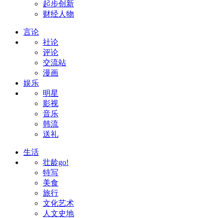
起步创新
财经人物
言论
社论
评论
交流站
漫画
娱乐
明星
影视
音乐
韩流
送礼
生活
壮龄go!
特写
美食
旅行
文化艺术
人文史地