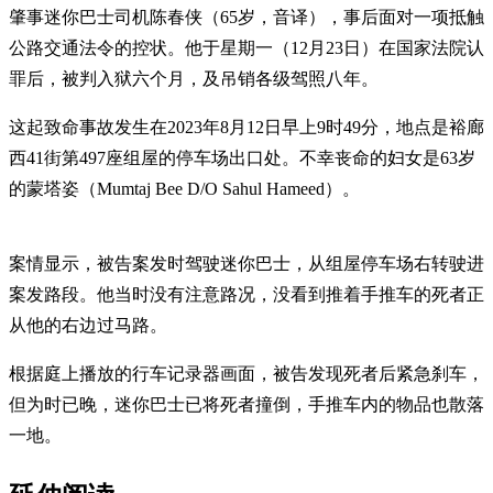
肇事迷你巴士司机陈春侠（65岁，音译），事后面对一项抵触
公路交通法令的控状。他于星期一（12月23日）在国家法院认
罪后，被判入狱六个月，及吊销各级驾照八年。
这起致命事故发生在2023年8月12日早上9时49分，地点是裕廊
西41街第497座组屋的停车场出口处。不幸丧命的妇女是63岁
的蒙塔姿（Mumtaj Bee D/O Sahul Hameed）。
案情显示，被告案发时驾驶迷你巴士，从组屋停车场右转驶进
案发路段。他当时没有注意路况，没看到推着手推车的死者正
从他的右边过马路。
根据庭上播放的行车记录器画面，被告发现死者后紧急刹车，
但为时已晚，迷你巴士已将死者撞倒，手推车内的物品也散落
一地。