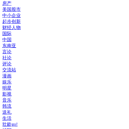
房产
美国股市
中小企业
起步创新
财经人物
国际
中国
东南亚
言论
社论
评论
交流站
漫画
娱乐
明星
影视
音乐
韩流
送礼
生活
壮龄go!