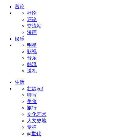
言论
社论
评论
交流站
漫画
娱乐
明星
影视
音乐
韩流
送礼
生活
壮龄go!
特写
美食
旅行
文化艺术
人文史地
专栏
@世代