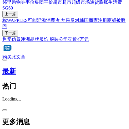
邻里购物券
平价集团
平价超市
超市
超级市场
通货膨胀
生活费
SG60
上一篇
称WAPPLES可能混淆消费者 苹果反对韩国商家注册商标被驳
回
下一篇
售卖仿冒澳洲品牌服饰 服装公司罚近4万元
购买此文章
最新
热门
Loading...
更多消息