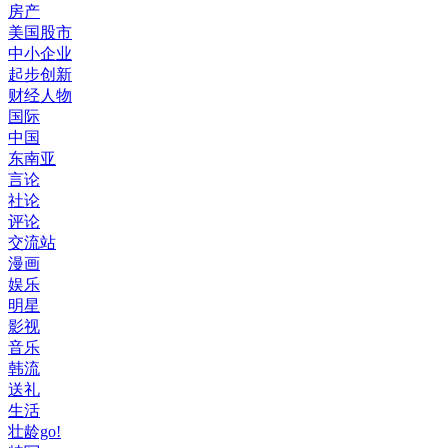
房产
美国股市
中小企业
起步创新
财经人物
国际
中国
东南亚
言论
社论
评论
交流站
漫画
娱乐
明星
影视
音乐
韩流
送礼
生活
壮龄go!