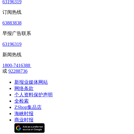
63196319
订阅热线
63883838
早报广告联系
63196319
新闻热线
1800-7416388
或
92288736
新报业媒体网站
网络条款
个人资料保护声明
全检索
ZShop集品店
海峡时报
商业时报