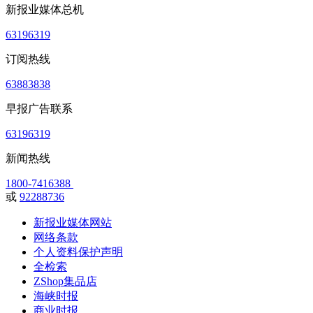
新报业媒体总机
63196319
订阅热线
63883838
早报广告联系
63196319
新闻热线
1800-7416388
或
92288736
新报业媒体网站
网络条款
个人资料保护声明
全检索
ZShop集品店
海峡时报
商业时报