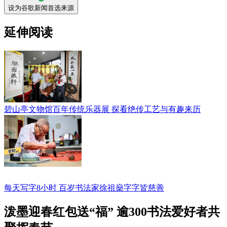
设为谷歌新闻首选来源
延伸阅读
碧山亭文物馆百年传统乐器展 探看绝传工艺与有趣来历
每天写字8小时 百岁书法家徐祖燊字字皆慈善
泼墨迎春红包送“福” 逾300书法爱好者共