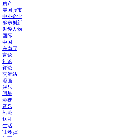
房产
美国股市
中小企业
起步创新
财经人物
国际
中国
东南亚
言论
社论
评论
交流站
漫画
娱乐
明星
影视
音乐
韩流
送礼
生活
壮龄go!