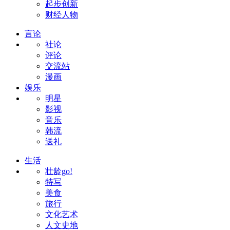
起步创新
财经人物
言论
社论
评论
交流站
漫画
娱乐
明星
影视
音乐
韩流
送礼
生活
壮龄go!
特写
美食
旅行
文化艺术
人文史地