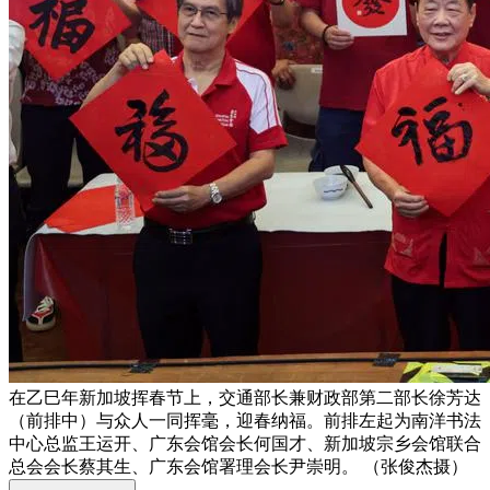
在乙巳年新加坡挥春节上，交通部长兼财政部第二部长徐芳达
（前排中）与众人一同挥毫，迎春纳福。前排左起为南洋书法
中心总监王运开、广东会馆会长何国才、新加坡宗乡会馆联合
总会会长蔡其生、广东会馆署理会长尹崇明。 （张俊杰摄）