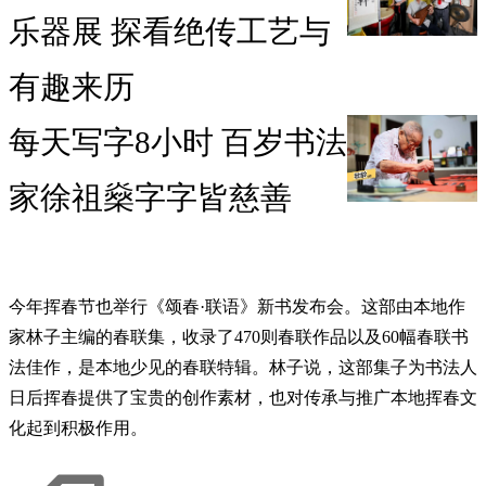
乐器展 探看绝传工艺与
有趣来历
每天写字8小时 百岁书法
家徐祖燊字字皆慈善
今年挥春节也举行《颂春·联语》新书发布会。这部由本地作
家林子主编的春联集，收录了470则春联作品以及60幅春联书
法佳作，是本地少见的春联特辑。林子说，这部集子为书法人
日后挥春提供了宝贵的创作素材，也对传承与推广本地挥春文
化起到积极作用。