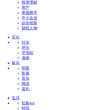
投资理财
房产
美国股市
中小企业
起步创新
财经人物
言论
社论
评论
交流站
漫画
娱乐
明星
影视
音乐
韩流
送礼
生活
壮龄go!
特写