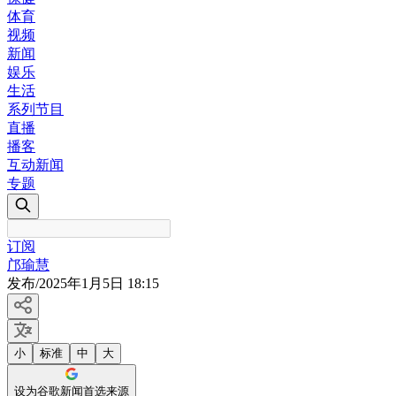
体育
视频
新闻
娱乐
生活
系列节目
直播
播客
互动新闻
专题
订阅
邝瑜慧
发布
/
2025年1月5日 18:15
小
标准
中
大
设为谷歌新闻首选来源