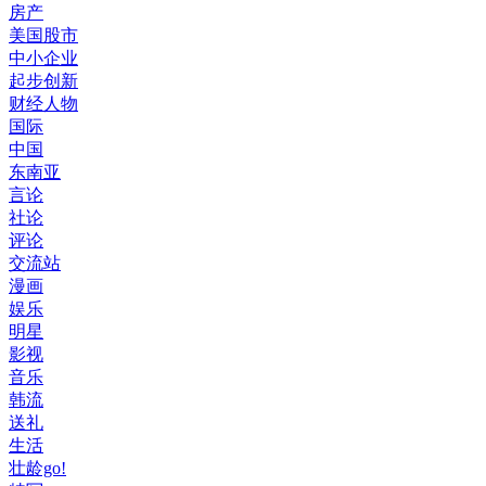
房产
美国股市
中小企业
起步创新
财经人物
国际
中国
东南亚
言论
社论
评论
交流站
漫画
娱乐
明星
影视
音乐
韩流
送礼
生活
壮龄go!