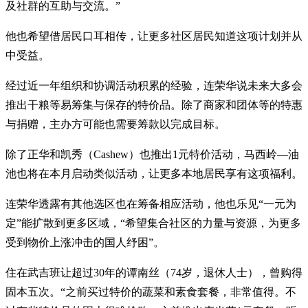
及社群的互助与交流。”
他也希望借居民口耳相传，让更多社区居民知道这项计划并从
中受益。
经过近一年组织和协调活动积累的经验，连荣华说未来大多会
推出干粮等易筹集与保存的特价品。除了商家和团体等的特惠
与捐赠，主办方可能也需要筹款以完成目标。
除了正华和凯秀（Cashew）也推出1元特价活动，马西岭—油
池也将在本月启动类似活动，让更多本地居民享有这项福利。
连荣华透露有其他选区也在筹备相应活动，他也乐见“一元为
定”能扩散到更多区域，“希望集合社区的力量与资源，为更多
受到物价上涨冲击的国人纾困”。
住在武吉班让超过30年的谭南丝（74岁，退休人士），曾购得
固本五次。“之前买过特价的蔬菜和素食套餐，非常值得。不