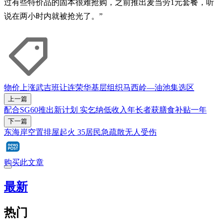
过有些特价品的固本很难抢购，之前推出麦当劳1元套餐，听
说在两小时内就被抢光了。”
物价上涨
武吉班让
连荣华
基层组织
马西岭—油池集选区
上一篇
配合SG60推出新计划 实乞纳低收入年长者获膳食补贴一年
下一篇
东海岸空置排屋起火 35居民急疏散无人受伤
购买此文章
最新
热门