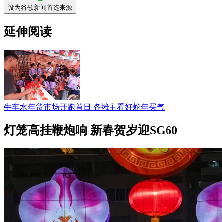
设为谷歌新闻首选来源
延伸阅读
牛车水年货市场开跑首日 各摊主看好蛇年买气
灯笼高挂鞭炮响 新春贺岁迎SG60