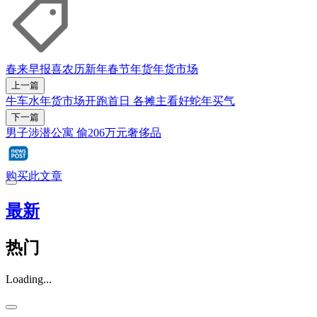
春来早报喜
农历新年
春节
年货
年货市场
上一篇
牛车水年货市场开跑首日 各摊主看好蛇年买气
下一篇
男子涉潜公寓 偷206万元奢侈品
购买此文章
最新
热门
Loading...