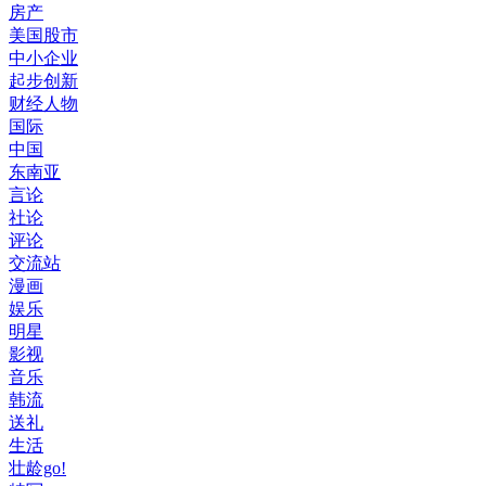
房产
美国股市
中小企业
起步创新
财经人物
国际
中国
东南亚
言论
社论
评论
交流站
漫画
娱乐
明星
影视
音乐
韩流
送礼
生活
壮龄go!