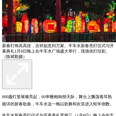
新春灯饰高高挂，吉祥如意到万家。牛车水新春亮灯仪式与开
幕典礼1月8日晚上在牛车水广场盛大举行，现场张灯结彩。
（陈斌勤摄）
800盏灯笼璀璨亮起，60串鞭炮响彻天际，舞台上飘荡着耳熟
能详的新春歌曲，牛车水这一晚以歌舞和欢笑进入蛇年倒数。
牛车水新春亮灯仪式与开幕典礼星期三（1月8日）晚上在牛车