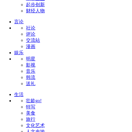
起步创新
财经人物
言论
社论
评论
交流站
漫画
娱乐
明星
影视
音乐
韩流
送礼
生活
壮龄go!
特写
美食
旅行
文化艺术
人文史地