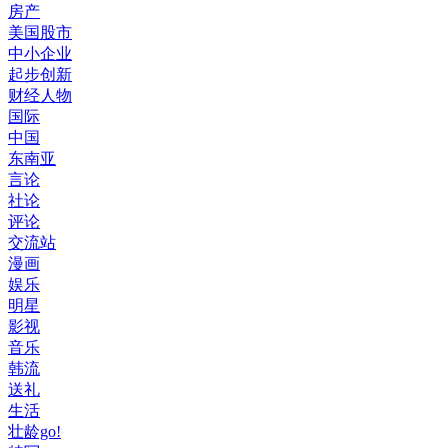
房产
美国股市
中小企业
起步创新
财经人物
国际
中国
东南亚
言论
社论
评论
交流站
漫画
娱乐
明星
影视
音乐
韩流
送礼
生活
壮龄go!