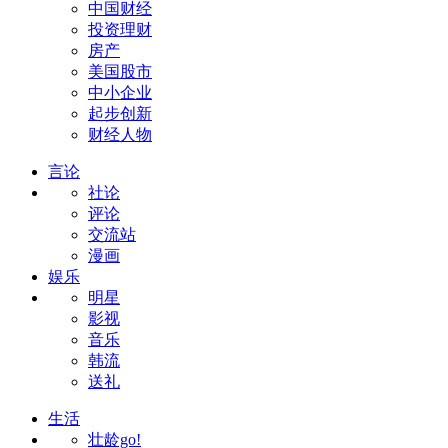
中国财经
投资理财
房产
美国股市
中小企业
起步创新
财经人物
言论
社论
评论
交流站
漫画
娱乐
明星
影视
音乐
韩流
送礼
生活
壮龄go!