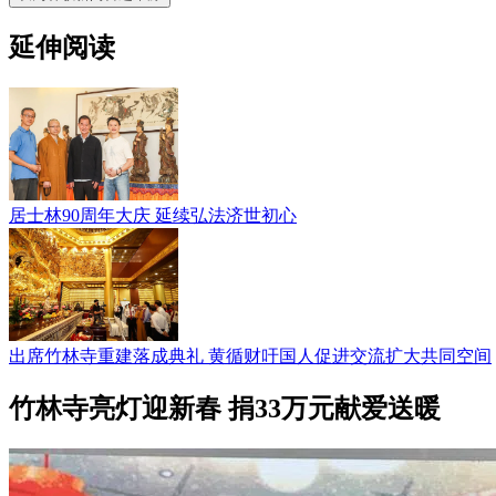
延伸阅读
居士林90周年大庆 延续弘法济世初心
出席竹林寺重建落成典礼 黄循财吁国人促进交流扩大共同空间
竹林寺亮灯迎新春 捐33万元献爱送暖