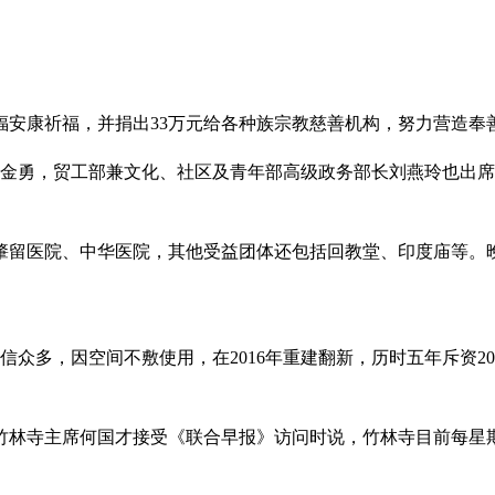
福安康祈福，并捐出33万元给各种族宗教慈善机构，努力营造奉
颜金勇，贸工部兼文化、社区及青年部高级政务部长刘燕玲也出
肇留医院、中华医院，其他受益团体还包括回教堂、印度庙等。晚
众多，因空间不敷使用，在2016年重建翻新，历时五年斥资200
竹林寺主席何国才接受《联合早报》访问时说，竹林寺目前每星