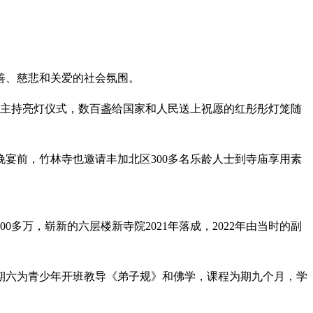
善、慈悲和关爱的社会氛围。
席主持亮灯仪式，数百盏给国家和人民送上祝愿的红彤彤灯笼随
宴前，竹林寺也邀请丰加北区300多名乐龄人士到寺庙享用素
0多万，崭新的六层楼新寺院2021年落成，2022年由当时的副
期六为青少年开班教导《弟子规》和佛学，课程为期九个月，学