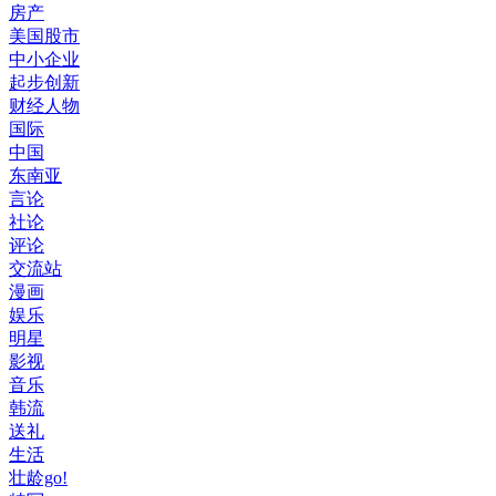
房产
美国股市
中小企业
起步创新
财经人物
国际
中国
东南亚
言论
社论
评论
交流站
漫画
娱乐
明星
影视
音乐
韩流
送礼
生活
壮龄go!