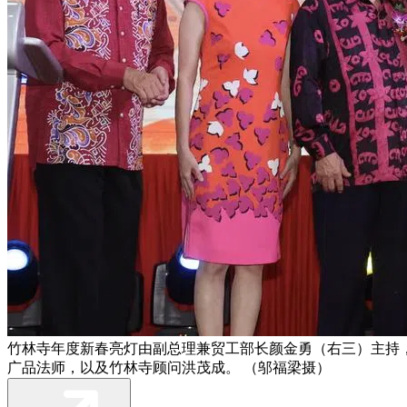
竹林寺年度新春亮灯由副总理兼贸工部长颜金勇（右三）主持
广品法师，以及竹林寺顾问洪茂成。 （邬福梁摄）