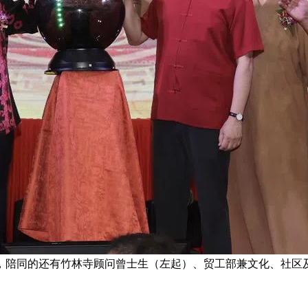
，陪同的还有竹林寺顾问曾士生（左起）、贸工部兼文化、社区