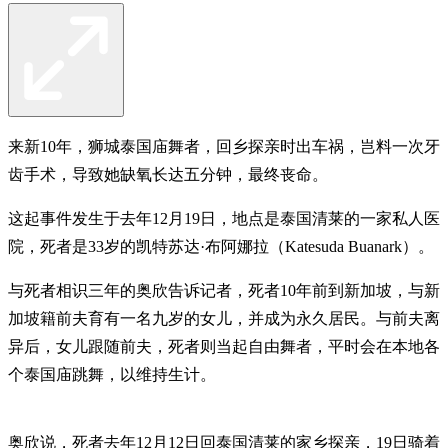
来新10年，狮城泰国庙舞者，回乡探亲时出车祸，岂料一次牙
齿手术，导致她缺氧长达五分钟，最终丧命。
这起事件发生于去年12月19日，地点是泰国清莱的一家私人医
院，死者是33岁的凯特苏达·布阿娜拉（Katesuda Buanark）。
与死者相识三年的奥欣告诉记者，死者10年前到新加坡，与新
加坡籍前夫育有一名九岁的女儿，并成为永久居民。与前夫离
异后，女儿跟随前夫，死者则当起自由舞者，平时会在本地各
个泰国庙跳舞，以维持生计。
奥欣说，死者去年12月12日回泰国清莱的家乡探亲，19日骑着