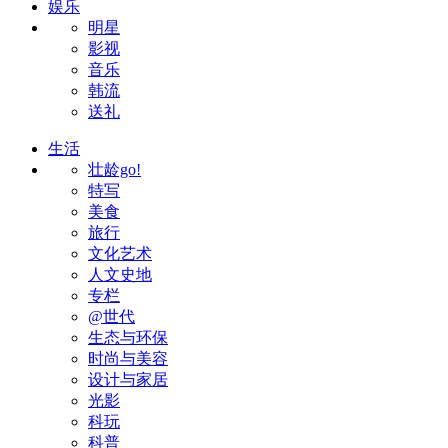
娱乐
明星
影视
音乐
韩流
送礼
生活
壮龄go!
特写
美食
旅行
文化艺术
人文史地
专栏
@世代
生态与环保
时尚与美容
设计与家居
光影
科玩
科普