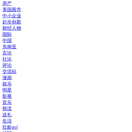
房产
美国股市
中小企业
起步创新
财经人物
国际
中国
东南亚
言论
社论
评论
交流站
漫画
娱乐
明星
影视
音乐
韩流
送礼
生活
壮龄go!