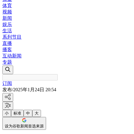
体育
视频
新闻
娱乐
生活
系列节目
直播
播客
互动新闻
专题
订阅
发布
/
2025年1月24日 20:54
小
标准
中
大
设为谷歌新闻首选来源