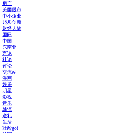
房产
美国股市
中小企业
起步创新
财经人物
国际
中国
东南亚
言论
社论
评论
交流站
漫画
娱乐
明星
影视
音乐
韩流
送礼
生活
壮龄go!