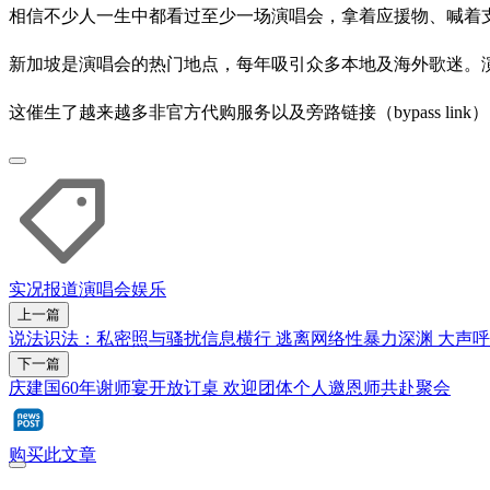
相信不少人一生中都看过至少一场演唱会，拿着应援物、喊着
新加坡是演唱会的热门地点，每年吸引众多本地及海外歌迷。
这催生了越来越多非官方代购服务以及旁路链接（bypass li
实况报道
演唱会
娱乐
上一篇
说法识法：私密照与骚扰信息横行 逃离网络性暴力深渊 大声
下一篇
庆建国60年谢师宴开放订桌 欢迎团体个人邀恩师共赴聚会
购买此文章