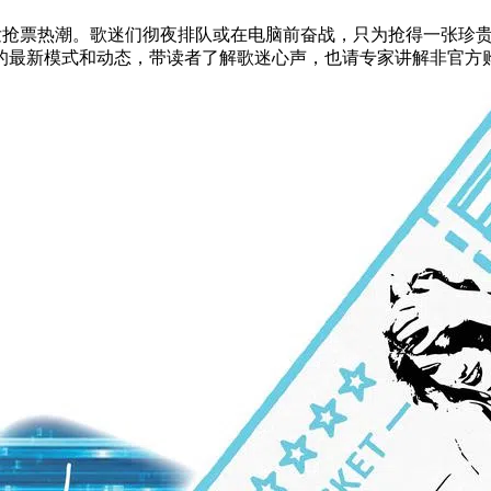
坡，引发抢票热潮。歌迷们彻夜排队或在电脑前奋战，只为抢得一张
的最新模式和动态，带读者了解歌迷心声，也请专家讲解非官方