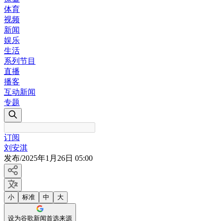
体育
视频
新闻
娱乐
生活
系列节目
直播
播客
互动新闻
专题
订阅
刘安淇
发布
/
2025年1月26日 05:00
小
标准
中
大
设为谷歌新闻首选来源