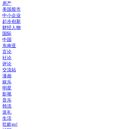
房产
美国股市
中小企业
起步创新
财经人物
国际
中国
东南亚
言论
社论
评论
交流站
漫画
娱乐
明星
影视
音乐
韩流
送礼
生活
壮龄go!