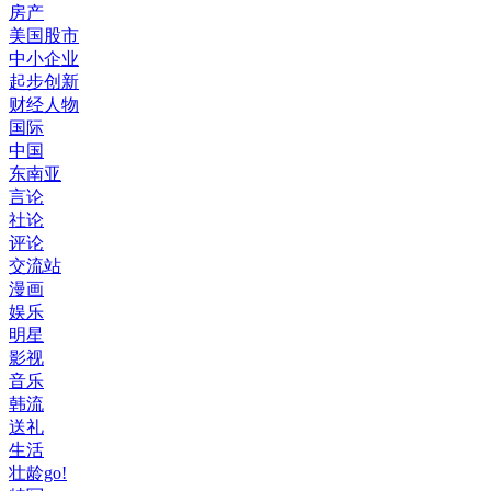
房产
美国股市
中小企业
起步创新
财经人物
国际
中国
东南亚
言论
社论
评论
交流站
漫画
娱乐
明星
影视
音乐
韩流
送礼
生活
壮龄go!