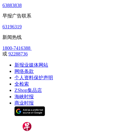
63883838
早报广告联系
63196319
新闻热线
1800-7416388
或
92288736
新报业媒体网站
网络条款
个人资料保护声明
全检索
ZShop集品店
海峡时报
商业时报