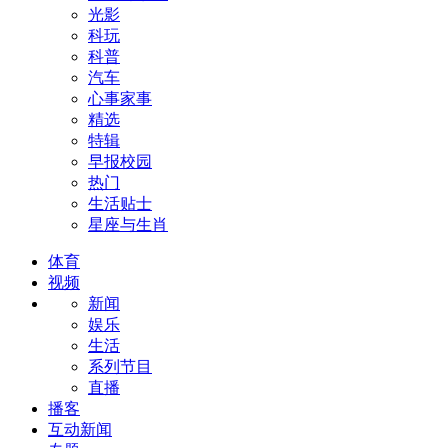
光影
科玩
科普
汽车
心事家事
精选
特辑
早报校园
热门
生活贴士
星座与生肖
体育
视频
新闻
娱乐
生活
系列节目
直播
播客
互动新闻