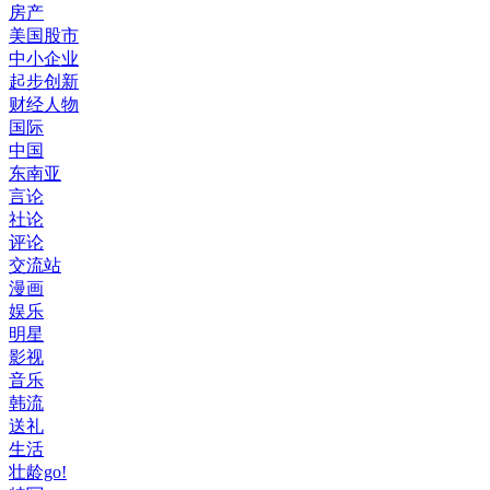
房产
美国股市
中小企业
起步创新
财经人物
国际
中国
东南亚
言论
社论
评论
交流站
漫画
娱乐
明星
影视
音乐
韩流
送礼
生活
壮龄go!