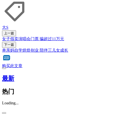
大S
上一篇
女子假卖演唱会门票 骗超过11万元
下一篇
单亲妈自学烘焙创业 陪伴三儿女成长
购买此文章
最新
热门
Loading...