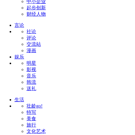
中小企业
起步创新
财经人物
言论
社论
评论
交流站
漫画
娱乐
明星
影视
音乐
韩流
送礼
生活
壮龄go!
特写
美食
旅行
文化艺术