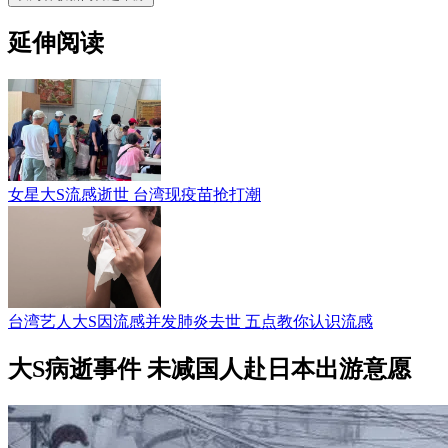
延伸阅读
女星大S流感逝世 台湾现疫苗抢打潮
台湾艺人大S因流感并发肺炎去世 五点教你认识流感
大S病逝事件 未减国人赴日本出游意愿