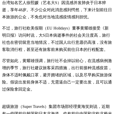
台湾知名艺人徐熙媛（艺名大S）因流感并发肺炎于日本猝
逝，享年48岁。不少公众对此消息感到愕然，下来计划前往日
本旅游的公众，不免也对当地流感疫情感到担忧。
不过，旅行社欧美假期（EU Holidays）董事黄耀雄接受《新
明日报》访问时说，大S日本病逝事件的社会关注度高，旅行
社也在密切留意当地情况，不过国人出行意愿仍高涨，没有旅
客取消行程，甚至还有旅客前来购买前往日本的行程配套。
尽管如此，黄耀雄强调，旅行社不会掉以轻心，在流感病例激
增的季节，旅行社建议旅客采四措施，出行前接种流感疫苗，
身体不适时佩戴口罩，避开拥堵的区域，以及尽早购买旅游保
险。假设出发前身体不适，无需逼自己一定要出发，且可以通
过保险拿回定金。
超级旅游（Super Travels）集团市场部经理黄海笑则说，近期
有一些团前往韩国和日本北海道，也有前往中国和北欧北极光