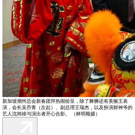
新加坡潮州总会新春团拜热闹纷呈，除了舞狮还有美猴王表
演，会长吴乔青（左起）、副总理王瑞杰，以及扮演财神爷的
艺人沈炜竣与演出者开心合影。 （林明顺摄）