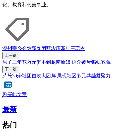
化、教育和慈善事业。
潮州
宗乡会馆
新春团拜
农历新年
王瑞杰
上一篇
男子三年花万元娶不到越南新娘 婚介被斥骗钱喊冤
下一篇
芽笼30余社团首次大团拜 展现社区多元共融凝聚力
购买此文章
最新
热门