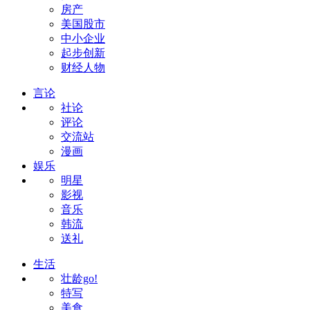
房产
美国股市
中小企业
起步创新
财经人物
言论
社论
评论
交流站
漫画
娱乐
明星
影视
音乐
韩流
送礼
生活
壮龄go!
特写
美食