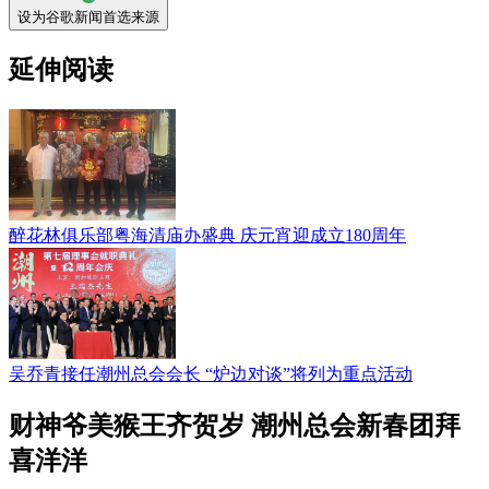
设为谷歌新闻首选来源
延伸阅读
醉花林俱乐部粤海清庙办盛典 庆元宵迎成立180周年
吴乔青接任潮州总会会长 “炉边对谈”将列为重点活动
财神爷美猴王齐贺岁 潮州总会新春团拜
喜洋洋