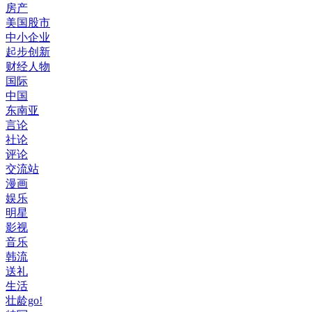
房产
美国股市
中小企业
起步创新
财经人物
国际
中国
东南亚
言论
社论
评论
交流站
漫画
娱乐
明星
影视
音乐
韩流
送礼
生活
壮龄go!