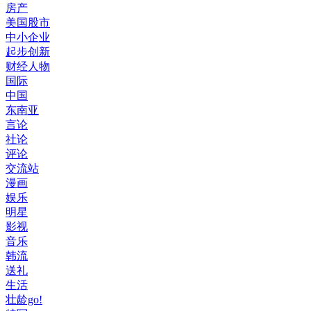
房产
美国股市
中小企业
起步创新
财经人物
国际
中国
东南亚
言论
社论
评论
交流站
漫画
娱乐
明星
影视
音乐
韩流
送礼
生活
壮龄go!