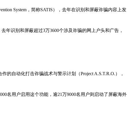
vention System，简称SATIS），去年在识别和屏蔽诈骗内容上发
%；去年识别和屏蔽超过3万3600个涉及诈骗的网上户头和广告，
化打击诈骗战术与警示计划（Project A.S.T.R.O.），
0名用户启用这个功能，逾21万9000名用户则启动了屏蔽海外