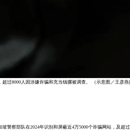
，超过8000人因涉嫌诈骗和充当钱骡被调查。 （示意图／王彦燕
察部队在2024年识别和屏蔽近4万5000个诈骗网站，及超过