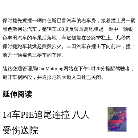
保时捷先擦撞一辆白色斯巴鲁汽车的右车身，接着撞上另一辆
黑色斯柯达汽车，整辆车180度反转后离地弹起，砸中一辆银
色丰田汽车的车尾后落地，车底侧靠在公路护栏上。几秒内，
保时捷跑车就燃起熊熊烈火。丰田汽车在撞击下向前冲，撞上
前方一辆褐色三菱车的车尾。
陆路交通管理局OneMotoring网站在下午2时20分提醒驾驶者，
避开车祸路段，并通报尼诰大道入口处已关闭。
延伸阅读
14车PIE追尾连撞 八人
受伤送院