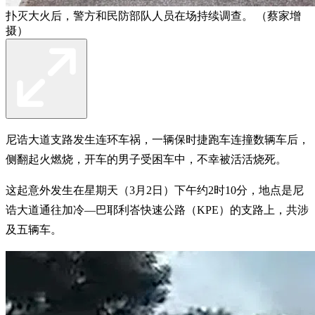
扑灭大火后，警方和民防部队人员在场持续调查。 （蔡家增
摄）
尼诰大道支路发生连环车祸，一辆保时捷跑车连撞数辆车后，
侧翻起火燃烧，开车的男子受困车中，不幸被活活烧死。
这起意外发生在星期天（3月2日）下午约2时10分，地点是尼
诰大道通往加冷—巴耶利峇快速公路（KPE）的支路上，共涉
及五辆车。