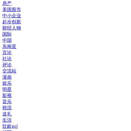
房产
美国股市
中小企业
起步创新
财经人物
国际
中国
东南亚
言论
社论
评论
交流站
漫画
娱乐
明星
影视
音乐
韩流
送礼
生活
壮龄go!