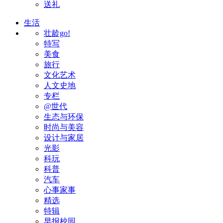
送礼
生活
壮龄go!
特写
美食
旅行
文化艺术
人文史地
专栏
@世代
生态与环保
时尚与美容
设计与家居
光影
科玩
科普
汽车
心事家事
精选
特辑
早报校园