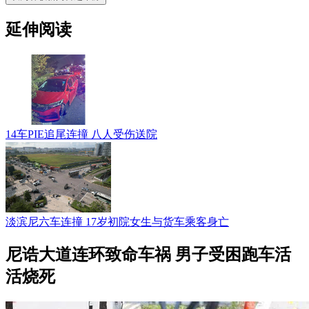
延伸阅读
14车PIE追尾连撞 八人受伤送院
淡滨尼六车连撞 17岁初院女生与货车乘客身亡
尼诰大道连环致命车祸 男子受困跑车活
活烧死