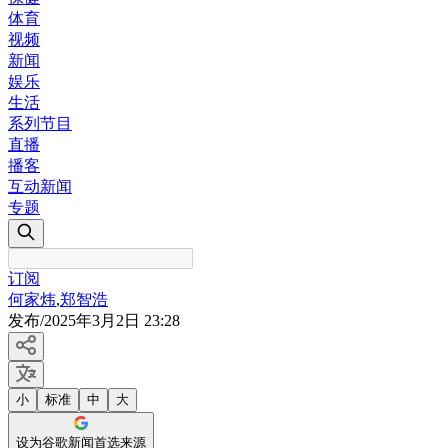
体育
视频
新闻
娱乐
生活
系列节目
直播
播客
互动新闻
专题
订阅
何家炜
,
郑智浩
发布
/
2025年3月2日 23:28
小
标准
中
大
设为谷歌新闻首选来源