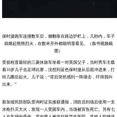
保时捷跑车连撞数车后，侧翻靠在路边护栏上，几秒内，车子
就燃起熊熊烈火，在数米开外都能明显看见。（脸书视频截
图）
受损程度最轻的三菱休旅车坐着一对英国父子，当时男车主载
着10岁儿子去足球比赛，没想到蓝色保时捷从后面冲进来，打
转几圈后起火。儿子说：“背后突然感到一阵撞击，吓得我叫
出来。”
新加坡民防部队受询时证实接获通报，消防员到场后使用一支
水枪扑灭大火，发现一人受困车内，当场被宣告死亡。另有七
人在车祸中受伤，其中两人被送往陈笃生医院，其他人拒绝送