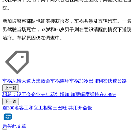
院。
新加坡警察部队也证实接获报案，车祸共涉及五辆汽车。一名
男驾驶当场死亡，53岁和66岁男子则在意识清醒的情况下送院
治疗。车祸原因仍在调查中。
车祸
尼诰大道
火患
致命车祸
连环车祸
加冷巴耶利峇快速公路
上一篇
职总：设工会企业去年花红增加 加薪幅度维持在3.99%
下一篇
逾300名客工和义工相聚三巴旺 共用开斋饭
购买此文章