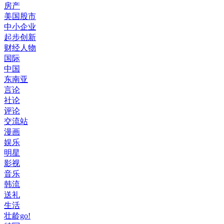
房产
美国股市
中小企业
起步创新
财经人物
国际
中国
东南亚
言论
社论
评论
交流站
漫画
娱乐
明星
影视
音乐
韩流
送礼
生活
壮龄go!