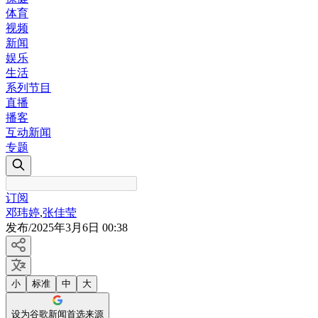
体育
视频
新闻
娱乐
生活
系列节目
直播
播客
互动新闻
专题
订阅
邓玮婷
,
张佳莹
发布
/
2025年3月6日 00:38
小
标准
中
大
设为谷歌新闻首选来源