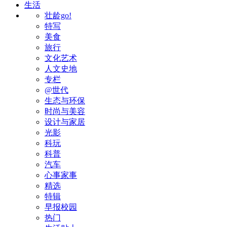
生活
壮龄go!
特写
美食
旅行
文化艺术
人文史地
专栏
@世代
生态与环保
时尚与美容
设计与家居
光影
科玩
科普
汽车
心事家事
精选
特辑
早报校园
热门