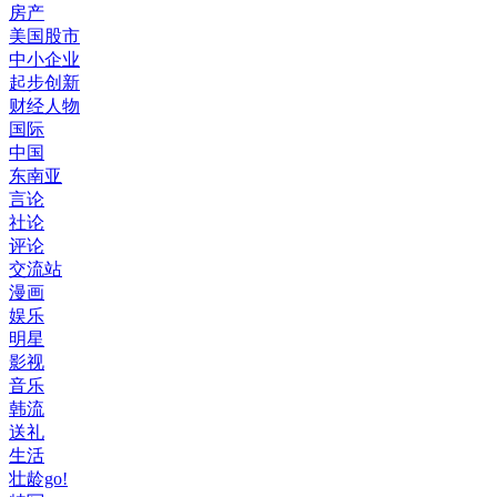
房产
美国股市
中小企业
起步创新
财经人物
国际
中国
东南亚
言论
社论
评论
交流站
漫画
娱乐
明星
影视
音乐
韩流
送礼
生活
壮龄go!