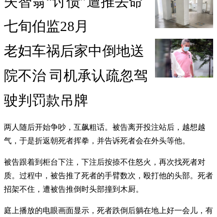
失智翁“讨债”遭推丢命
七旬伯监28月
老妇车祸后家中倒地送
院不治 司机承认疏忽驾
驶判罚款吊牌
两人随后开始争吵，互飙粗话。被告离开投注站后，越想越
气，于是折返朝死者挥拳，并告诉死者会在外头等他。
被告跟着到柜台下注，下注后按捺不住怒火，再次找死者对
质。过程中，被告推了死者的手臂数次，殴打他的头部。死者
招架不住，遭被告推倒时头部撞到木厨。
庭上播放的电眼画面显示，死者跌倒后躺在地上好一会儿，有