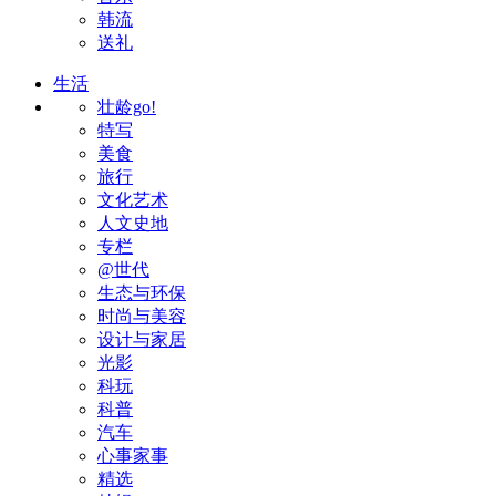
韩流
送礼
生活
壮龄go!
特写
美食
旅行
文化艺术
人文史地
专栏
@世代
生态与环保
时尚与美容
设计与家居
光影
科玩
科普
汽车
心事家事
精选