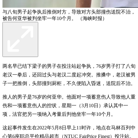
与八旬男子起争执后推倒对方，导致对方头部撞伤送院不治，
被告何亚华被判坐牢一年10个月。 （海峡时报）
两名早已结下梁子的男子在投注站起争执，76岁男子打了八旬
老汉一拳后，还回过头与老汉二度起冲突。推搡中，老汉被男
子一把推倒，头部撞到厨柜，不久便陷入昏迷，送院后不治。
推人的男子是76岁的何亚华。他面对一项蓄意伤人导致他人重
伤和一项蓄意伤人的控状，星期一（3月10日）承认其中一
项，法官把另一项纳入考量后判他坐牢一年10个月。
这起事件发生在2022年5月8日早上11时许，地点在马林百列中
心第6座职总平价精品超市（NTUC FairPrice Finest）投注站。