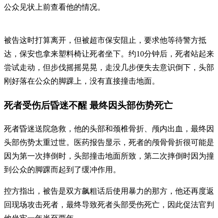
公众见状上前查看他的情况。
被告这时打算离开，但被超市保安阻止，要求他等待警方抵
达，保安也拿来塑料椅让死者坐下。约10分钟后，死者站起来
尝试走动，但步伐摇摇晃晃，走没几步便失去意识倒下，头部
刚好落在公众的脚踝上，没有直接撞击地面。
死者受伤后昏迷不醒 最终因头部伤势死亡
死者昏迷送院急救，他的头部和颈椎骨折、颅内出血，最终因
头部伤势太重过世。医药报告显示，死者的颅骨骨折很可能是
因为第一次摔倒时，头部撞击地面所致，第二次摔倒时因为撞
到公众的脚踝而起到了缓冲作用。
控方指出，被告是双方飙粗话后使用暴力的那方，他还再度返
回现场攻击死者，最终导致死者头部受伤死亡，因此促法官判