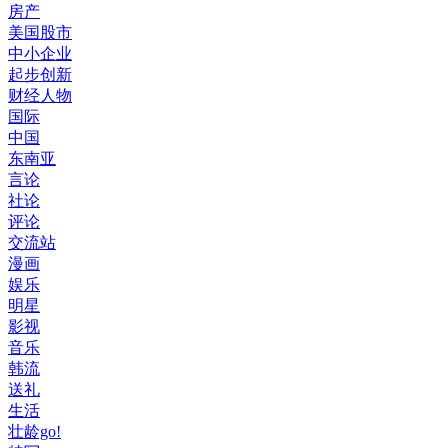
房产
美国股市
中小企业
起步创新
财经人物
国际
中国
东南亚
言论
社论
评论
交流站
漫画
娱乐
明星
影视
音乐
韩流
送礼
生活
壮龄go!