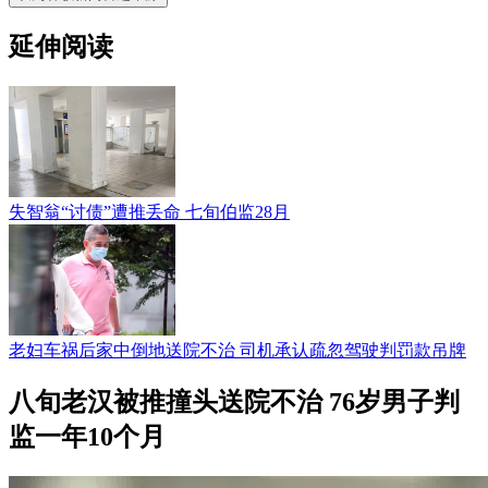
延伸阅读
失智翁“讨债”遭推丢命 七旬伯监28月
老妇车祸后家中倒地送院不治 司机承认疏忽驾驶判罚款吊牌
八旬老汉被推撞头送院不治 76岁男子判
监一年10个月