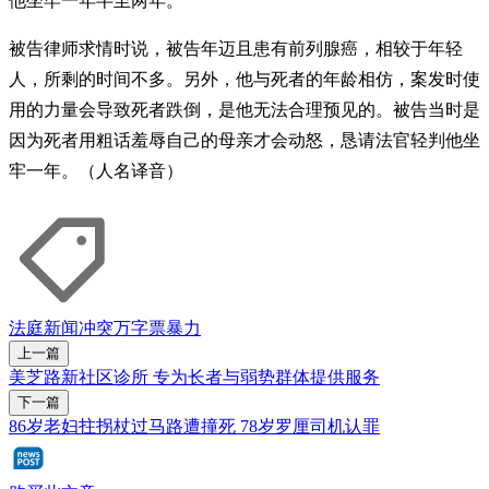
他坐牢一年半至两年。
被告律师求情时说，被告年迈且患有前列腺癌，相较于年轻
人，所剩的时间不多。另外，他与死者的年龄相仿，案发时使
用的力量会导致死者跌倒，是他无法合理预见的。被告当时是
因为死者用粗话羞辱自己的母亲才会动怒，恳请法官轻判他坐
牢一年。（人名译音）
法庭新闻
冲突
万字票
暴力
上一篇
美芝路新社区诊所 专为长者与弱势群体提供服务
下一篇
86岁老妇拄拐杖过马路遭撞死 78岁罗厘司机认罪