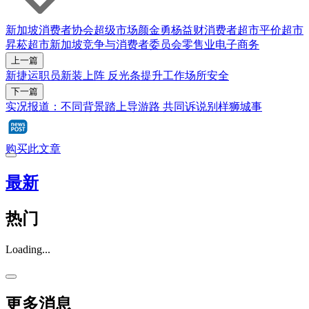
新加坡消费者协会
超级市场
颜金勇
杨益财
消费者
超市
平价超市
昇菘超市
新加坡竞争与消费者委员会
零售业
电子商务
上一篇
新捷运职员新装上阵 反光条提升工作场所安全
下一篇
实况报道：不同背景踏上导游路 共同诉说别样狮城事
购买此文章
最新
热门
Loading...
更多消息