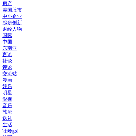
房产
美国股市
中小企业
起步创新
财经人物
国际
中国
东南亚
言论
社论
评论
交流站
漫画
娱乐
明星
影视
音乐
韩流
送礼
生活
壮龄go!