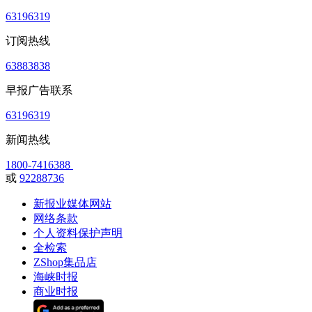
63196319
订阅热线
63883838
早报广告联系
63196319
新闻热线
1800-7416388
或
92288736
新报业媒体网站
网络条款
个人资料保护声明
全检索
ZShop集品店
海峡时报
商业时报