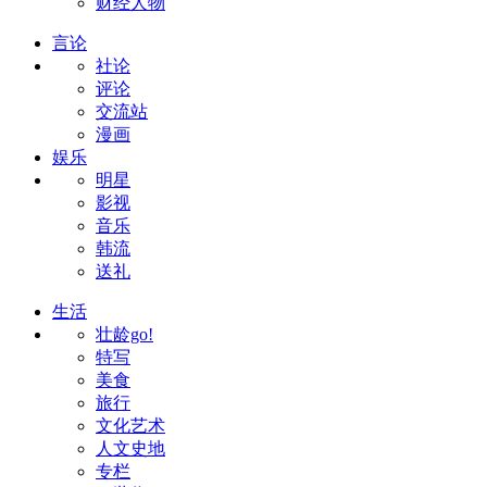
财经人物
言论
社论
评论
交流站
漫画
娱乐
明星
影视
音乐
韩流
送礼
生活
壮龄go!
特写
美食
旅行
文化艺术
人文史地
专栏