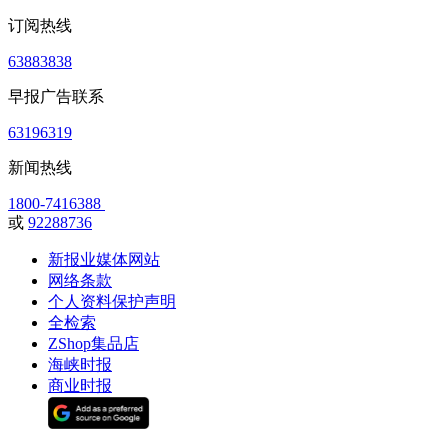
订阅热线
63883838
早报广告联系
63196319
新闻热线
1800-7416388
或
92288736
新报业媒体网站
网络条款
个人资料保护声明
全检索
ZShop集品店
海峡时报
商业时报