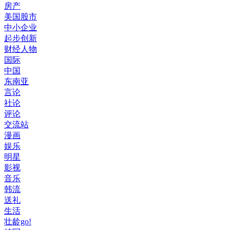
房产
美国股市
中小企业
起步创新
财经人物
国际
中国
东南亚
言论
社论
评论
交流站
漫画
娱乐
明星
影视
音乐
韩流
送礼
生活
壮龄go!