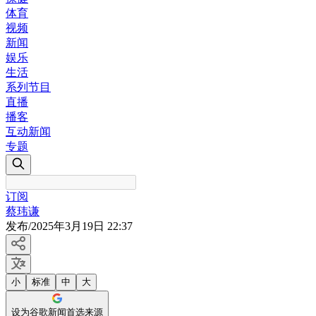
体育
视频
新闻
娱乐
生活
系列节目
直播
播客
互动新闻
专题
订阅
蔡玮谦
发布
/
2025年3月19日 22:37
小
标准
中
大
设为谷歌新闻首选来源