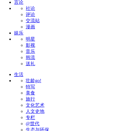
言论
社论
评论
交流站
漫画
娱乐
明星
影视
音乐
韩流
送礼
生活
壮龄go!
特写
美食
旅行
文化艺术
人文史地
专栏
@世代
生态与环保